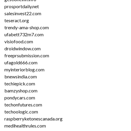
prosportdaily.net
salesinvest22.com
teseract.org
trendy-ama-shop.com
ufabett732m7.com
visiofood.com
droidwindow.com
freeprsubmission.com
ufagold666.com
myinteriorblog.com
bnewsindia.com
techiepick.com
bamzyshop.com
pondycars.com
techonfutures.com
techoologic.com
raspberryketonescanada.org
medihealthrules.com