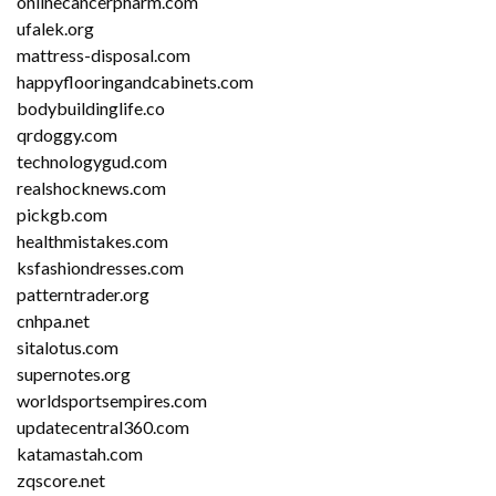
onlinecancerpharm.com
ufalek.org
mattress-disposal.com
happyflooringandcabinets.com
bodybuildinglife.co
qrdoggy.com
technologygud.com
realshocknews.com
pickgb.com
healthmistakes.com
ksfashiondresses.com
patterntrader.org
cnhpa.net
sitalotus.com
supernotes.org
worldsportsempires.com
updatecentral360.com
katamastah.com
zqscore.net