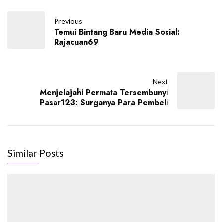
Previous
Temui Bintang Baru Media Sosial:
Rajacuan69
Next
Menjelajahi Permata Tersembunyi
Pasar123: Surganya Para Pembeli
Similar Posts