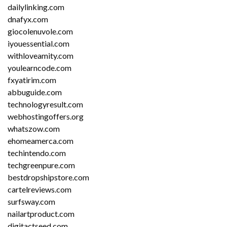
dailylinking.com
dnafyx.com
giocolenuvole.com
iyouessential.com
withloveamity.com
youlearncode.com
fxyatirim.com
abbuguide.com
technologyresult.com
webhostingoffers.org
whatszow.com
ehomeamerca.com
techintendo.com
techgreenpure.com
bestdropshipstore.com
cartelreviews.com
surfsway.com
nailartproduct.com
digitactseed.com