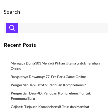
Search
Recent Posts
Mengapa Dunia303 Menjadi Pilihan Utama untuk Taruhan
Online
Bangkitnya Dewanaga77: Era Baru Game Online
Pengertian Jeniustoto: Panduan Komprehensif
Pengertian Dewi4D: Panduan Komprehensif untuk
Pengguna Baru
Gajibet: Tinjauan Komprehensif Fitur dan Manfaat