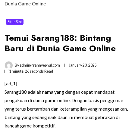
Dunia Game Online
Situs Slot
Temui Sarang188: Bintang
Baru di Dunia Game Online
By
admin@rannyephul.com
January 23, 2025
1 minute, 26 seconds Read
[ad_1]
Sarang188 adalah nama yang dengan cepat mendapat
pengakuan di dunia game online. Dengan basis penggemar
yang terus bertambah dan keterampilan yang mengesankan,
bintang yang sedang naik daun ini membuat gebrakan di
kancah game kompetitif.