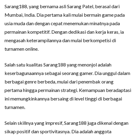
Sarang188, yang bernama asli Sarang Patel, berasal dari
Mumbai, India. Dia pertama kali mulai bermain game pada
usia muda dan dengan cepat menemukan minatnya pada
permainan kompetitif. Dengan dedikasi dan kerja keras, ia
mengasah keterampilannya dan mulai berkompetisi di
turnamen online.
Salah satu kualitas Sarang188 yang menonjol adalah
keserbagunaannya sebagai seorang gamer. Dia unggul dalam
berbagai genre berbeda, mulai dari penembak orang
pertama hingga permainan strategi. Kemampuan beradaptasi
ini memungkinkannya bersaing di level tinggi di berbagai
turnamen.
Selain skillnya yang impresif, Sarang188 juga dikenal dengan
sikap positif dan sportivitasnya. Dia adalah anggota