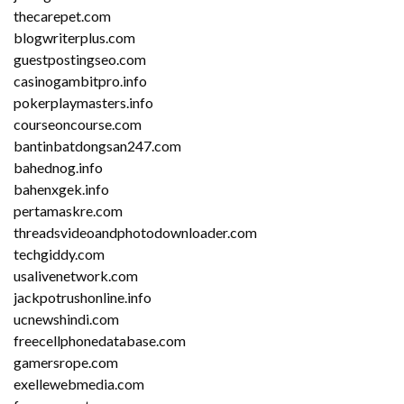
thecarepet.com
blogwriterplus.com
guestpostingseo.com
casinogambitpro.info
pokerplaymasters.info
courseoncourse.com
bantinbatdongsan247.com
bahednog.info
bahenxgek.info
pertamaskre.com
threadsvideoandphotodownloader.com
techgiddy.com
usalivenetwork.com
jackpotrushonline.info
ucnewshindi.com
freecellphonedatabase.com
gamersrope.com
exellewebmedia.com