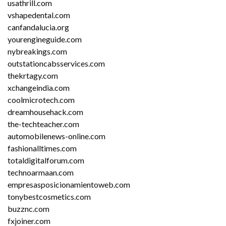
usathrill.com
vshapedental.com
canfandalucia.org
yourengineguide.com
nybreakings.com
outstationcabsservices.com
thekrtagy.com
xchangeindia.com
coolmicrotech.com
dreamhousehack.com
the-techteacher.com
automobilenews-online.com
fashionalltimes.com
totaldigitalforum.com
technoarmaan.com
empresasposicionamientoweb.com
tonybestcosmetics.com
buzznc.com
fxjoiner.com