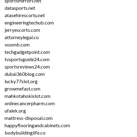
sportsmirrors.net
datasports.net
atasehirescortu.net
engineeringtechub.com
jerryescorts.com
attorneylegal.co
voomb.com
techgadgetpoint.com
tvsportsguide24.com
sportsreviews24.com
dubai360blog.com
lucky77slot.org
growmefast.com
mahkotahokislot.com
onlinecancerpharm.com
ufalek.org
mattress-disposal.com
happyflooringandcabinets.com
bodybuildinglife.co