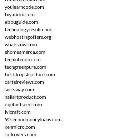
youlearncode.com
fxyatirim.com
abbuguide.com
technologyresult.com
webhostingoffers.org
whatszow.com
ehomeamerca.com
techintendo.com
techgreenpure.com
bestdropshipstore.com
cartelreviews.com
surfsway.com
nailartproduct.com
digitactseed.com
lvlcraft.com
90secondmoneyloans.com
xenmicro.com
rodrovers.com