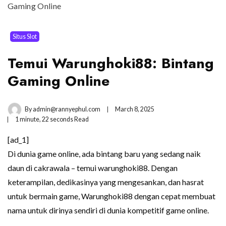
Gaming Online
Situs Slot
Temui Warunghoki88: Bintang
Gaming Online
By
admin@rannyephul.com
March 8, 2025
1 minute, 22 seconds Read
[ad_1]
Di dunia game online, ada bintang baru yang sedang naik
daun di cakrawala – temui warunghoki88. Dengan
keterampilan, dedikasinya yang mengesankan, dan hasrat
untuk bermain game, Warunghoki88 dengan cepat membuat
nama untuk dirinya sendiri di dunia kompetitif game online.