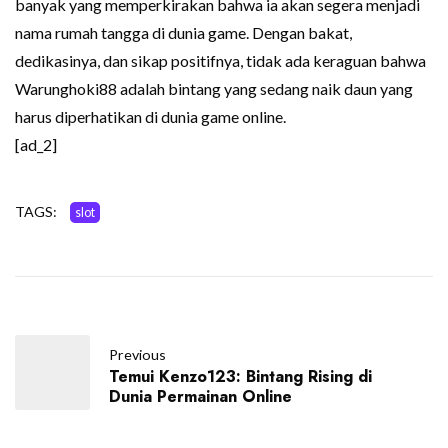
banyak yang memperkirakan bahwa ia akan segera menjadi
nama rumah tangga di dunia game. Dengan bakat,
dedikasinya, dan sikap positifnya, tidak ada keraguan bahwa
Warunghoki88 adalah bintang yang sedang naik daun yang
harus diperhatikan di dunia game online.
[ad_2]
TAGS:
slot
Previous
Temui Kenzo123: Bintang Rising di
Dunia Permainan Online