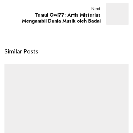
Next
Temui Owl77: Artis Misterius
Mengambil Dunia Musik oleh Badai
Similar Posts