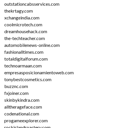
outstationcabsservices.com
thekrtagy.com
xchangeindia.com
coolmicrotech.com
dreamhousehack.com
the-techteacher.com
automobilenews-online.com
fashionalltimes.com
totaldigitalforum.com
technoarmaan.com
empresasposicionamientoweb.com
tonybestcosmetics.com
buzznc.com
fxjoiner.com
skinbykindra.com
alltherageface.com
codenational.com
progameexplorer.com
rockislandroastery.com