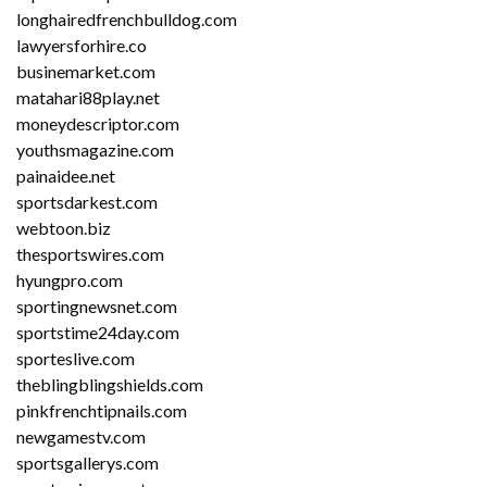
longhairedfrenchbulldog.com
lawyersforhire.co
businemarket.com
matahari88play.net
moneydescriptor.com
youthsmagazine.com
painaidee.net
sportsdarkest.com
webtoon.biz
thesportswires.com
hyungpro.com
sportingnewsnet.com
sportstime24day.com
sporteslive.com
theblingblingshields.com
pinkfrenchtipnails.com
newgamestv.com
sportsgallerys.com