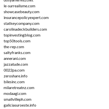
le-surrealisme.com
showcasebeauty.com
insurancepolicyexpert.com
statkeycompany.com
carolinadeckbuilders.com
topinvestingblog.com
top50tools.com
the-rep.com
saltyfranks.com
annerani.com
jazzatude.com
0022pa.com
zeroshare.info
bilesinc.com
milaretreatnz.com
modaagi.com
smallvilleph.com
galiciasuroeste.info