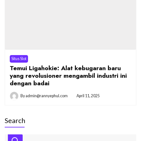
Situs Slot
Temui Ligahokie: Alat kebugaran baru
yang revolusioner mengambil industri ini
dengan badai
By
admin@rannyephul.com
April 11, 2025
Search