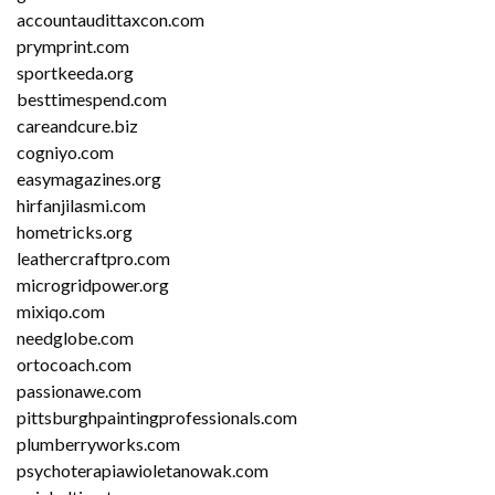
accountaudittaxcon.com
prymprint.com
sportkeeda.org
besttimespend.com
careandcure.biz
cogniyo.com
easymagazines.org
hirfanjilasmi.com
hometricks.org
leathercraftpro.com
microgridpower.org
mixiqo.com
needglobe.com
ortocoach.com
passionawe.com
pittsburghpaintingprofessionals.com
plumberryworks.com
psychoterapiawioletanowak.com