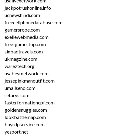
usalivenetwork.com
jackpotrushonline.info
ucnewshindi.com
freecellphonedatabase.com
gamersrope.com
exellewebmedia.com
free-gamestop.com
sinbadtravels.com
ukmagzine.com
wareztech.org
usabestnetwork.com
jessepinkmanoutfit.com
umailsend.com
retarys.com
fasterformationcpf.com
goldensnuggles.com
lookbattlemap.com
buyrdpservice.com
yesport.net