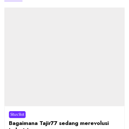
Situs Slot
Bagaimana Tajir77 sedang merevolusi