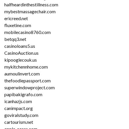
halfheardinthestillness.com
mybestmassagechair.com
ericreed.net
fluxetine.com
mobilecasino8760.com
betqq3.net
casinoloans5.us
CasinoAuction.us
kipooglecouk.us
mykitchennhome.com
aumoulinvert.com
thefoodiepassport.com
superwindowproject.com
papibakigrafo.com
icanhazjs.com
canimpact.org
goviralstudy.com
cartourism.net
apple-cores.com