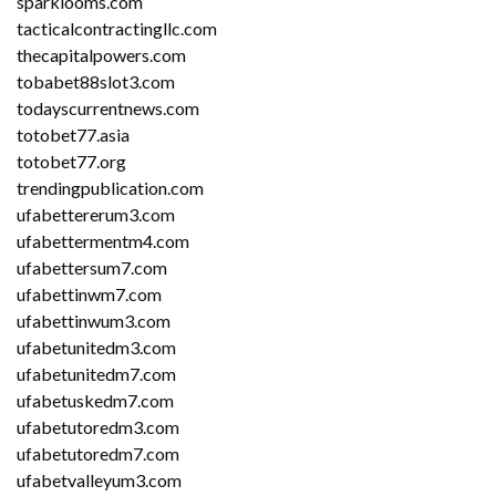
sparklooms.com
tacticalcontractingllc.com
thecapitalpowers.com
tobabet88slot3.com
todayscurrentnews.com
totobet77.asia
totobet77.org
trendingpublication.com
ufabettererum3.com
ufabettermentm4.com
ufabettersum7.com
ufabettinwm7.com
ufabettinwum3.com
ufabetunitedm3.com
ufabetunitedm7.com
ufabetuskedm7.com
ufabetutoredm3.com
ufabetutoredm7.com
ufabetvalleyum3.com