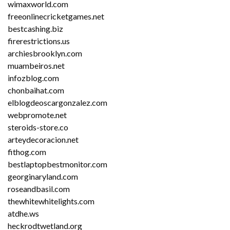
wimaxworld.com
freeonlinecricketgames.net
bestcashing.biz
firerestrictions.us
archiesbrooklyn.com
muambeiros.net
infozblog.com
chonbaihat.com
elblogdeoscargonzalez.com
webpromote.net
steroids-store.co
arteydecoracion.net
fithog.com
bestlaptopbestmonitor.com
georginaryland.com
roseandbasil.com
thewhitewhitelights.com
atdhe.ws
heckrodtwetland.org