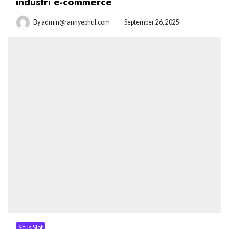
industri e-commerce
By
admin@rannyephul.com
September 26, 2025
Situs Slot