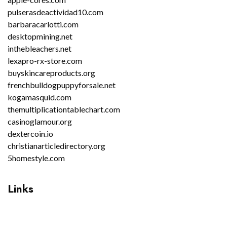
pulserasdeactividad10.com
barbaracarlotti.com
desktopmining.net
inthebleachers.net
lexapro-rx-store.com
buyskincareproducts.org
frenchbulldogpuppyforsale.net
kogamasquid.com
themultiplicationtablechart.com
casinoglamour.org
dextercoin.io
christianarticledirectory.org
5homestyle.com
Links