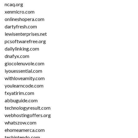
ncaq.org
xenmicro.com
onlineshopera.com
dartyfresh.com
lewisenterprises.net
pcsoftwarefree.org
dailylinking.com
dnafyx.com
giocolenuvole.com
iyouessential.com
withloveamity.com
youlearncode.com
fxyatirim.com
abbuguide.com
technologyresult.com
webhostingoffers.org
whatszow.com
ehomeamerca.com
techintendo.com