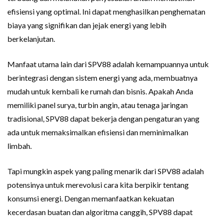
efisiensi yang optimal. Ini dapat menghasilkan penghematan
biaya yang signifikan dan jejak energi yang lebih
berkelanjutan.
Manfaat utama lain dari SPV88 adalah kemampuannya untuk
berintegrasi dengan sistem energi yang ada, membuatnya
mudah untuk kembali ke rumah dan bisnis. Apakah Anda
memiliki panel surya, turbin angin, atau tenaga jaringan
tradisional, SPV88 dapat bekerja dengan pengaturan yang
ada untuk memaksimalkan efisiensi dan meminimalkan
limbah.
Tapi mungkin aspek yang paling menarik dari SPV88 adalah
potensinya untuk merevolusi cara kita berpikir tentang
konsumsi energi. Dengan memanfaatkan kekuatan
kecerdasan buatan dan algoritma canggih, SPV88 dapat