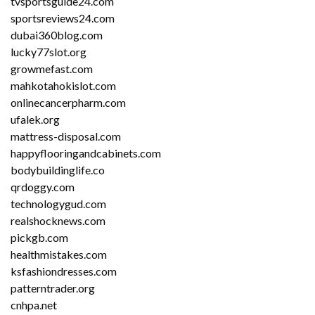
tvsportsguide24.com
sportsreviews24.com
dubai360blog.com
lucky77slot.org
growmefast.com
mahkotahokislot.com
onlinecancerpharm.com
ufalek.org
mattress-disposal.com
happyflooringandcabinets.com
bodybuildinglife.co
qrdoggy.com
technologygud.com
realshocknews.com
pickgb.com
healthmistakes.com
ksfashiondresses.com
patterntrader.org
cnhpa.net