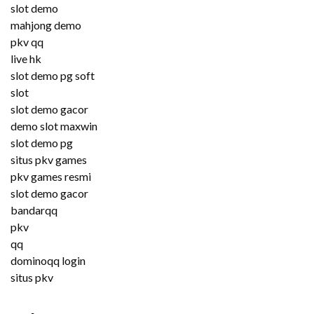
slot demo
mahjong demo
pkv qq
live hk
slot demo pg soft
slot
slot demo gacor
demo slot maxwin
slot demo pg
situs pkv games
pkv games resmi
slot demo gacor
bandarqq
pkv
qq
dominoqq login
situs pkv