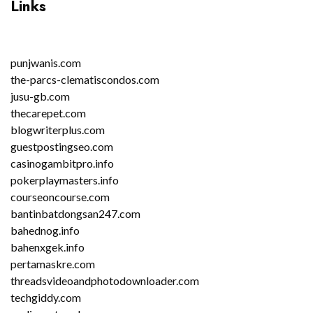
Links
punjwanis.com
the-parcs-clematiscondos.com
jusu-gb.com
thecarepet.com
blogwriterplus.com
guestpostingseo.com
casinogambitpro.info
pokerplaymasters.info
courseoncourse.com
bantinbatdongsan247.com
bahednog.info
bahenxgek.info
pertamaskre.com
threadsvideoandphotodownloader.com
techgiddy.com