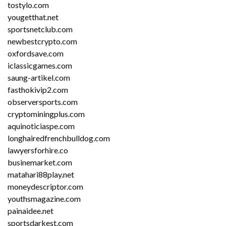
tostylo.com
yougetthat.net
sportsnetclub.com
newbestcrypto.com
oxfordsave.com
iclassicgames.com
saung-artikel.com
fasthokivip2.com
observersports.com
cryptominingplus.com
aquinoticiaspe.com
longhairedfrenchbulldog.com
lawyersforhire.co
businemarket.com
matahari88play.net
moneydescriptor.com
youthsmagazine.com
painaidee.net
sportsdarkest.com