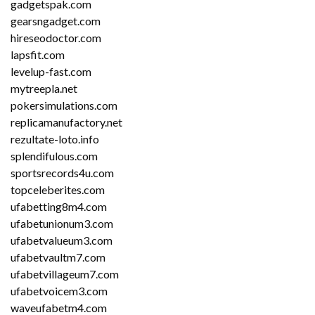
gadgetspak.com
gearsngadget.com
hireseodoctor.com
lapsfit.com
levelup-fast.com
mytreepla.net
pokersimulations.com
replicamanufactory.net
rezultate-loto.info
splendifulous.com
sportsrecords4u.com
topceleberites.com
ufabetting8m4.com
ufabetunionum3.com
ufabetvalueum3.com
ufabetvaultm7.com
ufabetvillageum7.com
ufabetvoicem3.com
waveufabetm4.com