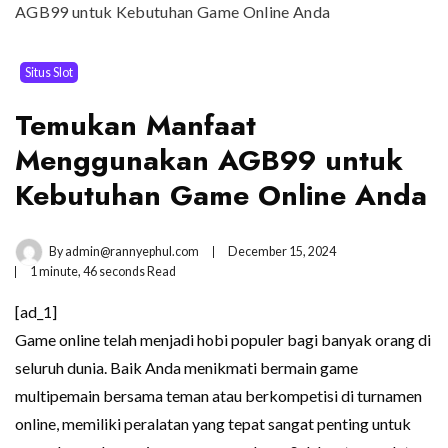
AGB99 untuk Kebutuhan Game Online Anda
Situs Slot
Temukan Manfaat
Menggunakan AGB99 untuk
Kebutuhan Game Online Anda
By
admin@rannyephul.com
December 15, 2024
1 minute, 46 seconds Read
[ad_1]
Game online telah menjadi hobi populer bagi banyak orang di
seluruh dunia. Baik Anda menikmati bermain game
multipemain bersama teman atau berkompetisi di turnamen
online, memiliki peralatan yang tepat sangat penting untuk