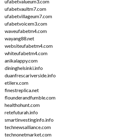
ufabetvalueum3.com
ufabetvaultm7.com
ufabetvillageum7.com
ufabetvoicem3.com
waveufabetm4.com
wayang88.net
websiteufabetm4.com
whiteufabetm4.com
anikalappy.com
dininghelsinki.info
duanfrescariverside.info
etilerx.com
finestreplica.net
flounderandfumble.com
healthohunt.com
retefuturah.info
smartinvestinginfo.info
technewsalliance.com
technonetmarket.com