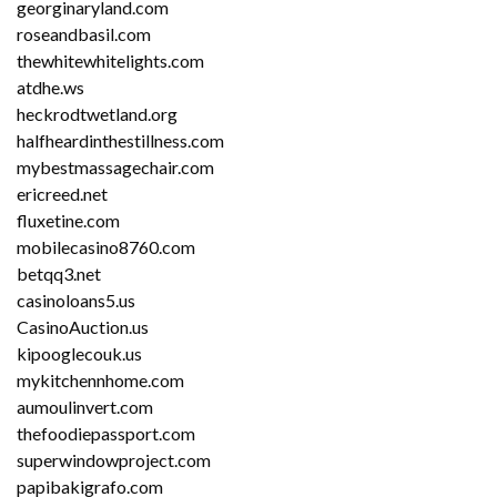
georginaryland.com
roseandbasil.com
thewhitewhitelights.com
atdhe.ws
heckrodtwetland.org
halfheardinthestillness.com
mybestmassagechair.com
ericreed.net
fluxetine.com
mobilecasino8760.com
betqq3.net
casinoloans5.us
CasinoAuction.us
kipooglecouk.us
mykitchennhome.com
aumoulinvert.com
thefoodiepassport.com
superwindowproject.com
papibakigrafo.com