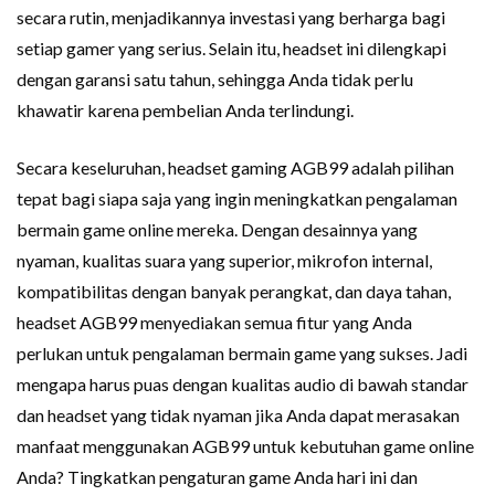
secara rutin, menjadikannya investasi yang berharga bagi
setiap gamer yang serius. Selain itu, headset ini dilengkapi
dengan garansi satu tahun, sehingga Anda tidak perlu
khawatir karena pembelian Anda terlindungi.
Secara keseluruhan, headset gaming AGB99 adalah pilihan
tepat bagi siapa saja yang ingin meningkatkan pengalaman
bermain game online mereka. Dengan desainnya yang
nyaman, kualitas suara yang superior, mikrofon internal,
kompatibilitas dengan banyak perangkat, dan daya tahan,
headset AGB99 menyediakan semua fitur yang Anda
perlukan untuk pengalaman bermain game yang sukses. Jadi
mengapa harus puas dengan kualitas audio di bawah standar
dan headset yang tidak nyaman jika Anda dapat merasakan
manfaat menggunakan AGB99 untuk kebutuhan game online
Anda? Tingkatkan pengaturan game Anda hari ini dan