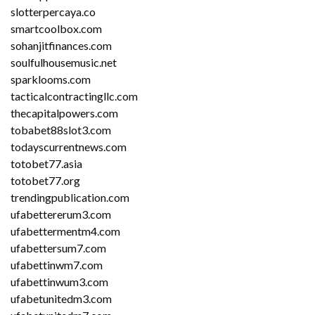
slotterpercaya.co
smartcoolbox.com
sohanjitfinances.com
soulfulhousemusic.net
sparklooms.com
tacticalcontractingllc.com
thecapitalpowers.com
tobabet88slot3.com
todayscurrentnews.com
totobet77.asia
totobet77.org
trendingpublication.com
ufabettererum3.com
ufabettermentm4.com
ufabettersum7.com
ufabettinwm7.com
ufabettinwum3.com
ufabetunitedm3.com