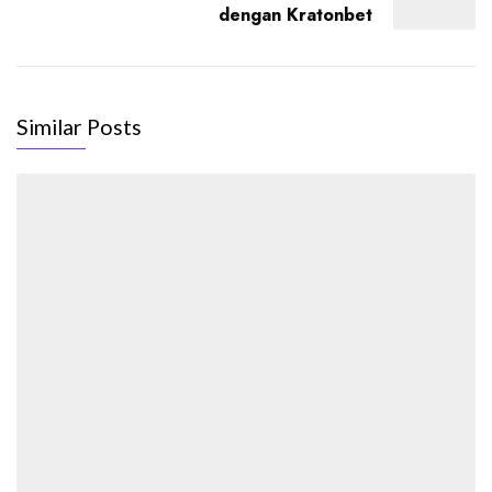
dengan Kratonbet
Similar Posts