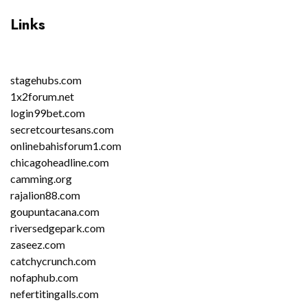
Links
stagehubs.com
1x2forum.net
login99bet.com
secretcourtesans.com
onlinebahisforum1.com
chicagoheadline.com
camming.org
rajalion88.com
goupuntacana.com
riversedgepark.com
zaseez.com
catchycrunch.com
nofaphub.com
nefertitingalls.com