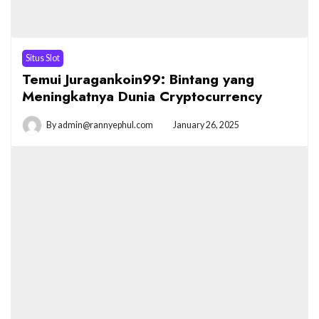
Situs Slot
Temui Juragankoin99: Bintang yang
Meningkatnya Dunia Cryptocurrency
By
admin@rannyephul.com
January 26, 2025