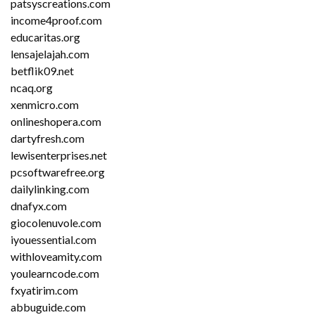
patsyscreations.com
income4proof.com
educaritas.org
lensajelajah.com
betflik09.net
ncaq.org
xenmicro.com
onlineshopera.com
dartyfresh.com
lewisenterprises.net
pcsoftwarefree.org
dailylinking.com
dnafyx.com
giocolenuvole.com
iyouessential.com
withloveamity.com
youlearncode.com
fxyatirim.com
abbuguide.com