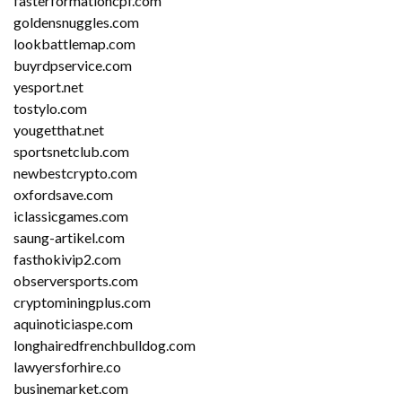
fasterformationcpf.com
goldensnuggles.com
lookbattlemap.com
buyrdpservice.com
yesport.net
tostylo.com
yougetthat.net
sportsnetclub.com
newbestcrypto.com
oxfordsave.com
iclassicgames.com
saung-artikel.com
fasthokivip2.com
observersports.com
cryptominingplus.com
aquinoticiaspe.com
longhairedfrenchbulldog.com
lawyersforhire.co
businemarket.com