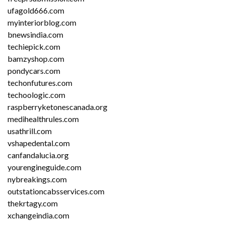
ufagold666.com
myinteriorblog.com
bnewsindia.com
techiepick.com
bamzyshop.com
pondycars.com
techonfutures.com
techoologic.com
raspberryketonescanada.org
medihealthrules.com
usathrill.com
vshapedental.com
canfandalucia.org
yourengineguide.com
nybreakings.com
outstationcabsservices.com
thekrtagy.com
xchangeindia.com