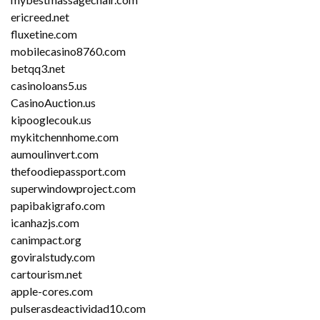
ericreed.net
fluxetine.com
mobilecasino8760.com
betqq3.net
casinoloans5.us
CasinoAuction.us
kipooglecouk.us
mykitchennhome.com
aumoulinvert.com
thefoodiepassport.com
superwindowproject.com
papibakigrafo.com
icanhazjs.com
canimpact.org
goviralstudy.com
cartourism.net
apple-cores.com
pulserasdeactividad10.com