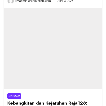
By
admin@rannyephul.com
April 3, 2026
Situs Slot
Kebangkitan dan Kejatuhan Raja128: