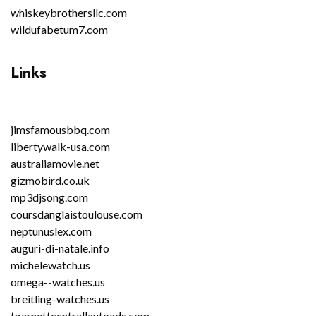
whiskeybrothersllc.com
wildufabetum7.com
Links
jimsfamousbbq.com
libertywalk-usa.com
australiamovie.net
gizmobird.co.uk
mp3djsong.com
coursdanglaistoulouse.com
neptunuslex.com
auguri-di-natale.info
michelewatch.us
omega--watches.us
breitling-watches.us
tgarnettcentrallautoads.com