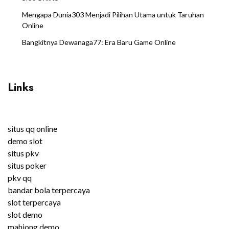
Mengapa Dunia303 Menjadi Pilihan Utama untuk Taruhan
Online
Bangkitnya Dewanaga77: Era Baru Game Online
Links
situs qq online
demo slot
situs pkv
situs poker
pkv qq
bandar bola terpercaya
slot terpercaya
slot demo
mahjong demo