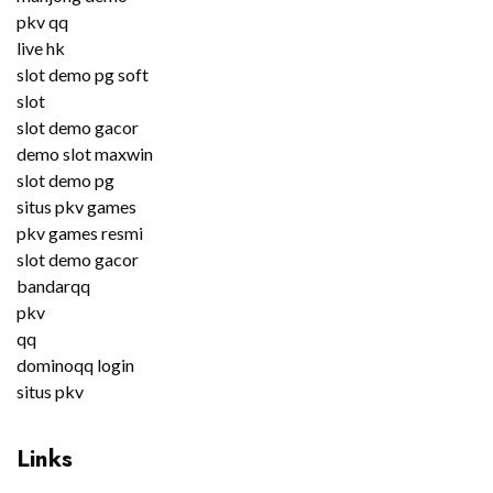
pkv qq
live hk
slot demo pg soft
slot
slot demo gacor
demo slot maxwin
slot demo pg
situs pkv games
pkv games resmi
slot demo gacor
bandarqq
pkv
qq
dominoqq login
situs pkv
Links