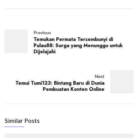
Previous
Temukan Permata Tersembunyi di
Pulau88: Surga yang Menunggu untuk
Dijelajahi
Next
Temui Tumi123: Bintang Baru di Dunia
Pembuatan Konten Online
Similar Posts