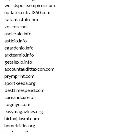
worldsportsempires.com
updatecentral360.com
katamastah.com
zqscore.net
aseleraio.info
asticio.info
egardenio.info
arxteamio.info
getalexio.info
accountaudittaxcon.com
prymprint.com
sportkeeda.org
besttimespend.com
careandcure.biz
cogniyo.com
easymagazines.org
hirfanjilasmi.com
hometricks.org