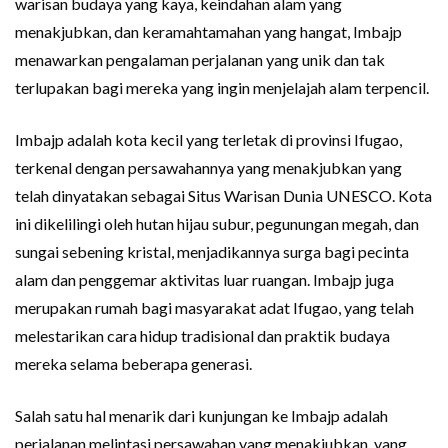
warisan budaya yang kaya, keindahan alam yang
menakjubkan, dan keramahtamahan yang hangat, Imbajp
menawarkan pengalaman perjalanan yang unik dan tak
terlupakan bagi mereka yang ingin menjelajah alam terpencil.
Imbajp adalah kota kecil yang terletak di provinsi Ifugao,
terkenal dengan persawahannya yang menakjubkan yang
telah dinyatakan sebagai Situs Warisan Dunia UNESCO. Kota
ini dikelilingi oleh hutan hijau subur, pegunungan megah, dan
sungai sebening kristal, menjadikannya surga bagi pecinta
alam dan penggemar aktivitas luar ruangan. Imbajp juga
merupakan rumah bagi masyarakat adat Ifugao, yang telah
melestarikan cara hidup tradisional dan praktik budaya
mereka selama beberapa generasi.
Salah satu hal menarik dari kunjungan ke Imbajp adalah
perjalanan melintasi persawahan yang menakjubkan, yang