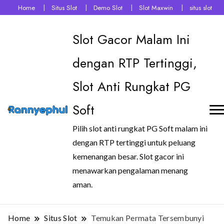
Home
Situs Slot
Demo Slot
Slot Maxwin
situs slot
Slot Gacor Malam Ini
dengan RTP Tertinggi,
Slot Anti Rungkat PG
Soft
Pilih slot anti rungkat PG Soft malam ini
dengan RTP tertinggi untuk peluang
kemenangan besar. Slot gacor ini
menawarkan pengalaman menang
aman.
Home
Situs Slot
Temukan Permata Tersembunyi