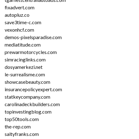
fixadvert.com
autopluz.co
save3time-c.com
vexonhcf.com
demos-pixelsparadise.com
mediatitude.com
prewarmotorcycles.com
simracinglinks.com
dosyamerkezi.net
le-surrealisme.com
showcasebeauty.com
insurancepolicyexpert.com
statkeycompany.com
carolinadeckbuilders.com
topinvestingblog.com
top50tools.com
the-rep.com
saltyfranks.com