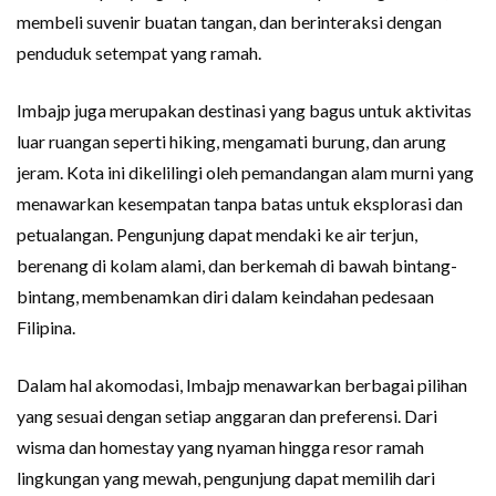
membeli suvenir buatan tangan, dan berinteraksi dengan
penduduk setempat yang ramah.
Imbajp juga merupakan destinasi yang bagus untuk aktivitas
luar ruangan seperti hiking, mengamati burung, dan arung
jeram. Kota ini dikelilingi oleh pemandangan alam murni yang
menawarkan kesempatan tanpa batas untuk eksplorasi dan
petualangan. Pengunjung dapat mendaki ke air terjun,
berenang di kolam alami, dan berkemah di bawah bintang-
bintang, membenamkan diri dalam keindahan pedesaan
Filipina.
Dalam hal akomodasi, Imbajp menawarkan berbagai pilihan
yang sesuai dengan setiap anggaran dan preferensi. Dari
wisma dan homestay yang nyaman hingga resor ramah
lingkungan yang mewah, pengunjung dapat memilih dari