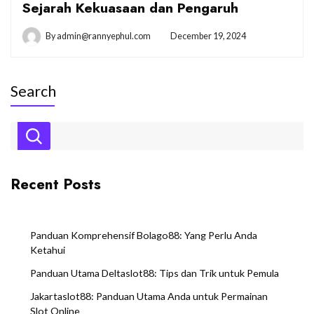
Sejarah Kekuasaan dan Pengaruh
By
admin@rannyephul.com
December 19, 2024
Search
Recent Posts
Panduan Komprehensif Bolago88: Yang Perlu Anda
Ketahui
Panduan Utama Deltaslot88: Tips dan Trik untuk Pemula
Jakartaslot88: Panduan Utama Anda untuk Permainan
Slot Online