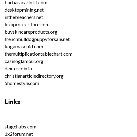
barbaracarlotti.com
desktopmining.net
inthebleachers.net
lexapro-rx-store.com
buyskincareproducts.org
frenchbulldogpuppyforsale.net
kogamasquid.com
themultiplicationtablechart.com
casinoglamour.org
dextercoin.io
christianarticledirectory.org
5homestyle.com
Links
stagehubs.com
1x2forum.net