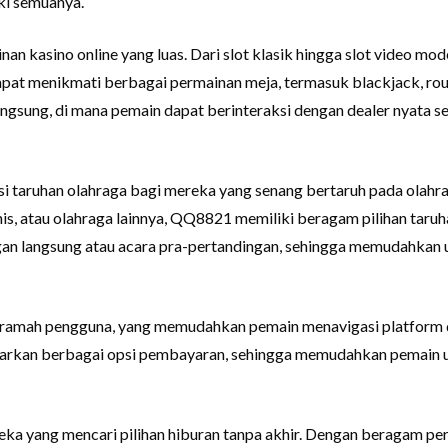
ki semuanya.
an kasino online yang luas. Dari slot klasik hingga slot video m
apat menikmati berbagai permainan meja, termasuk blackjack, rou
ngsung, di mana pemain dapat berinteraksi dengan dealer nyata se
 taruhan olahraga bagi mereka yang senang bertaruh pada olahra
is, atau olahraga lainnya, QQ8821 memiliki beragam pilihan taru
an langsung atau acara pra-pertandingan, sehingga memudahkan u
g ramah pengguna, yang memudahkan pemain menavigasi platform
warkan berbagai opsi pembayaran, sehingga memudahkan pemain 
eka yang mencari pilihan hiburan tanpa akhir. Dengan beragam p