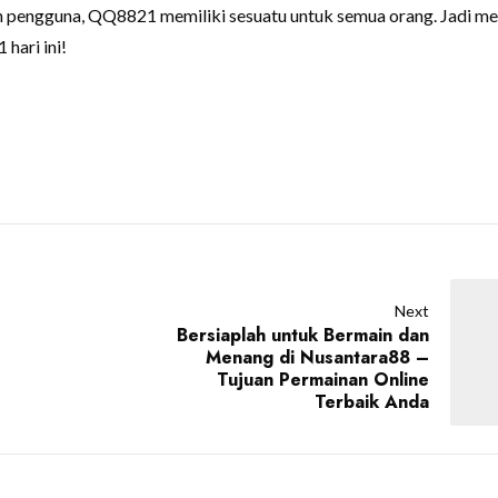
mah pengguna, QQ8821 memiliki sesuatu untuk semua orang. Jadi m
hari ini!
Next
Bersiaplah untuk Bermain dan
Menang di Nusantara88 –
Tujuan Permainan Online
Terbaik Anda