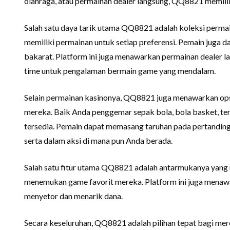
olahraga, atau permainan dealer langsung, QQ8821 memili
Salah satu daya tarik utama QQ8821 adalah koleksi permain
memiliki permainan untuk setiap preferensi. Pemain juga d
bakarat. Platform ini juga menawarkan permainan dealer la
time untuk pengalaman bermain game yang mendalam.
Selain permainan kasinonya, QQ8821 juga menawarkan opsi
mereka. Baik Anda penggemar sepak bola, bola basket, ten
tersedia. Pemain dapat memasang taruhan pada pertanding
serta dalam aksi di mana pun Anda berada.
Salah satu fitur utama QQ8821 adalah antarmukanya yan
menemukan game favorit mereka. Platform ini juga mena
menyetor dan menarik dana.
Secara keseluruhan, QQ8821 adalah pilihan tepat bagi mer