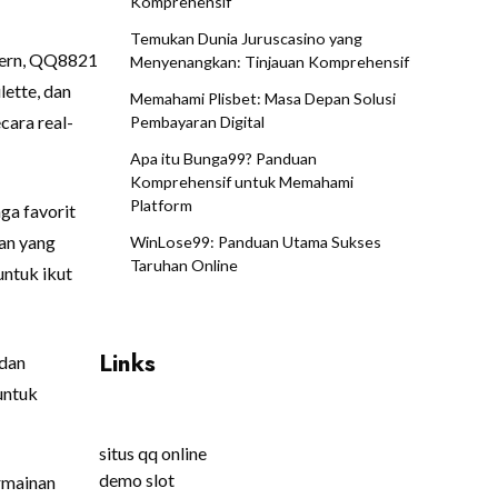
Komprehensif
Temukan Dunia Juruscasino yang
odern, QQ8821
Menyenangkan: Tinjauan Komprehensif
lette, dan
Memahami Plisbet: Masa Depan Solusi
cara real-
Pembayaran Digital
Apa itu Bunga99? Panduan
Komprehensif untuk Memahami
Platform
ga favorit
han yang
WinLose99: Panduan Utama Sukses
Taruhan Online
ntuk ikut
Links
 dan
untuk
situs qq online
demo slot
ermainan