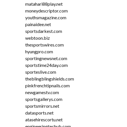
matahari88play.net
moneydescriptor.com
youthsmagazine.com
painaidee.net
sportsdarkest.com
webtoon.biz
thesportswires.com
hyungpro.com
sportingnewsnet.com
sportstime24day.com
sporteslive.com
theblingblingshields.com
pinkfrenchtipnails.com
newgamestv.com
sportsgallerys.com
sportsmirrors.net
datasports.net
atasehirescortu.net
engineeringtechub.com