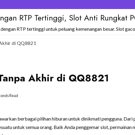
ngan RTP Tertinggi, Slot Anti Rungkat P
ini dengan RTP tertinggi untuk peluang kemenangan besar. Slot g
 Akhir di QQ8821
 Tanpa Akhir di QQ8821
econds Read
warkan berbagai pilihan hiburan untuk dinikmati pengguna. Dari
esuatu untuk semua orang. Baik Anda penggemar slot, permainan m