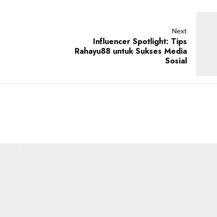
Next
Influencer Spotlight: Tips
Rahayu88 untuk Sukses Media
Sosial