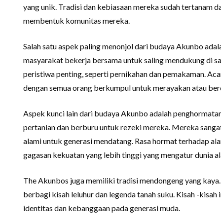
yang unik. Tradisi dan kebiasaan mereka sudah tertanam d
membentuk komunitas mereka.
Salah satu aspek paling menonjol dari budaya Akunbo adala
masyarakat bekerja bersama untuk saling mendukung di sa
peristiwa penting, seperti pernikahan dan pemakaman. Acar
dengan semua orang berkumpul untuk merayakan atau berd
Aspek kunci lain dari budaya Akunbo adalah penghormatan
pertanian dan berburu untuk rezeki mereka. Mereka sanga
alami untuk generasi mendatang. Rasa hormat terhadap alam
gagasan kekuatan yang lebih tinggi yang mengatur dunia al
The Akunbos juga memiliki tradisi mendongeng yang kaya. P
berbagi kisah leluhur dan legenda tanah suku. Kisah -kisah
identitas dan kebanggaan pada generasi muda.