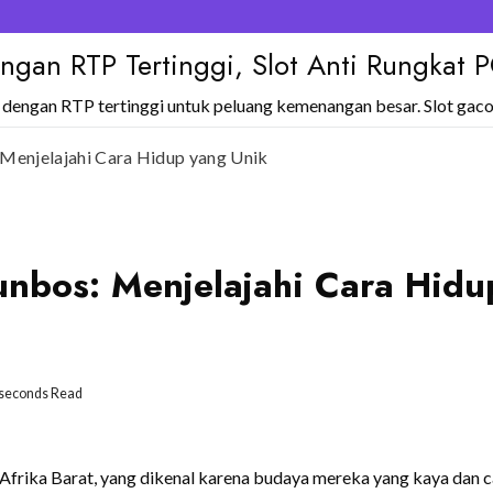
ngan RTP Tertinggi, Slot Anti Rungkat P
ini dengan RTP tertinggi untuk peluang kemenangan besar. Slot g
 Menjelajahi Cara Hidup yang Unik
unbos: Menjelajahi Cara Hidu
 seconds Read
 Afrika Barat, yang dikenal karena budaya mereka yang kaya dan c