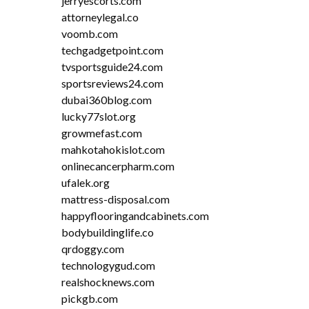
jerryescorts.com
attorneylegal.co
voomb.com
techgadgetpoint.com
tvsportsguide24.com
sportsreviews24.com
dubai360blog.com
lucky77slot.org
growmefast.com
mahkotahokislot.com
onlinecancerpharm.com
ufalek.org
mattress-disposal.com
happyflooringandcabinets.com
bodybuildinglife.co
qrdoggy.com
technologygud.com
realshocknews.com
pickgb.com