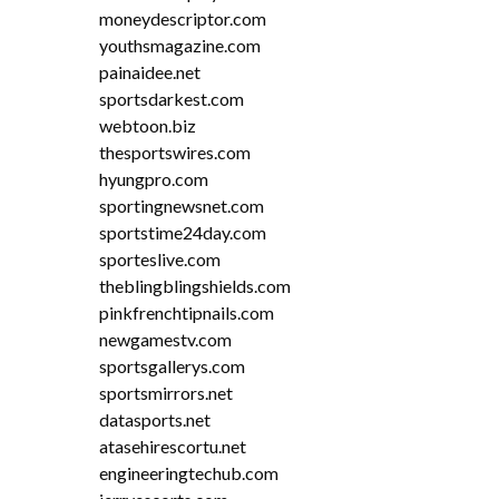
moneydescriptor.com
youthsmagazine.com
painaidee.net
sportsdarkest.com
webtoon.biz
thesportswires.com
hyungpro.com
sportingnewsnet.com
sportstime24day.com
sporteslive.com
theblingblingshields.com
pinkfrenchtipnails.com
newgamestv.com
sportsgallerys.com
sportsmirrors.net
datasports.net
atasehirescortu.net
engineeringtechub.com