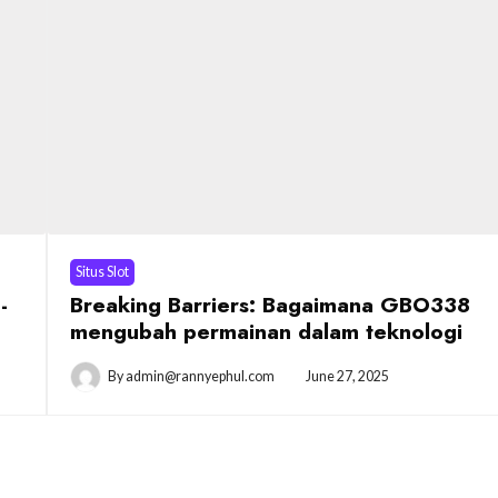
Situs Slot
-
Breaking Barriers: Bagaimana GBO338
mengubah permainan dalam teknologi
By
admin@rannyephul.com
June 27, 2025