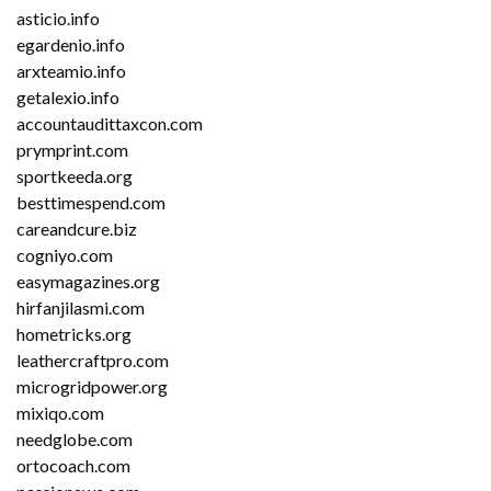
asticio.info
egardenio.info
arxteamio.info
getalexio.info
accountaudittaxcon.com
prymprint.com
sportkeeda.org
besttimespend.com
careandcure.biz
cogniyo.com
easymagazines.org
hirfanjilasmi.com
hometricks.org
leathercraftpro.com
microgridpower.org
mixiqo.com
needglobe.com
ortocoach.com