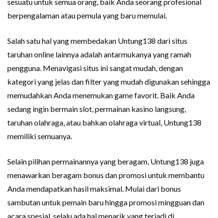
sesuatu untuk semua orang, baik Anda seorang profesional
berpengalaman atau pemula yang baru memulai.
Salah satu hal yang membedakan Untung138 dari situs
taruhan online lainnya adalah antarmukanya yang ramah
pengguna. Menavigasi situs ini sangat mudah, dengan
kategori yang jelas dan filter yang mudah digunakan sehingga
memudahkan Anda menemukan game favorit. Baik Anda
sedang ingin bermain slot, permainan kasino langsung,
taruhan olahraga, atau bahkan olahraga virtual, Untung138
memiliki semuanya.
Selain pilihan permainannya yang beragam, Untung138 juga
menawarkan beragam bonus dan promosi untuk membantu
Anda mendapatkan hasil maksimal. Mulai dari bonus
sambutan untuk pemain baru hingga promosi mingguan dan
acara spesial, selalu ada hal menarik yang terjadi di