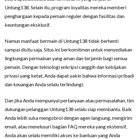
Untung138. Selain itu, program loyalitas mereka memberi
penghargaan kepada pemain reguler dengan fasilitas dan
keuntungan eksklusif.
Namun manfaat bermain di Untung138 tidak berhenti
sampai disitu saja. Situs ini berkomitmen untuk menyediakan
lingkungan permainan yang aman dan terjamin bagi semua
pemain. Dengan teknologi enkripsi canggih dan kebijakan
privasi yang ketat, Anda dapat yakin bahwa informasi pribadi
dan keuangan Anda selalu terlindungi.
Dan jika Anda mempunyai pertanyaan atau permasalahan, tim
dukungan pelanggan Untung138 selalu siap membantu. Baik
Anda lebih suka mengobrol dengan agen langsung, mengirim
email, atau menelusuri bagian FAQ mereka yang ekstensif,
Anda akan selalu memiliki akses ke bantuan yang Anda