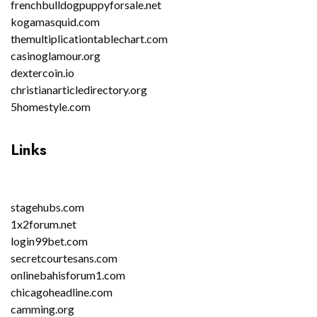
frenchbulldogpuppyforsale.net
kogamasquid.com
themultiplicationtablechart.com
casinoglamour.org
dextercoin.io
christianarticledirectory.org
5homestyle.com
Links
stagehubs.com
1x2forum.net
login99bet.com
secretcourtesans.com
onlinebahisforum1.com
chicagoheadline.com
camming.org