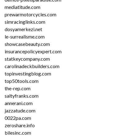
mediatitude.com
prewarmotorcycles.com
simracinglinks.com
dosyamerkezi.net
le-surrealisme.com
showcasebeauty.com
insurancepolicyexpert.com
statkeycompany.com
carolinadeckbuilders.com
topinvestingblog.com
top50tools.com
the-rep.com
saltyfranks.com
annerani.com
jazzatude.com
0022pa.com
zeroshare.info
bilesinc.com