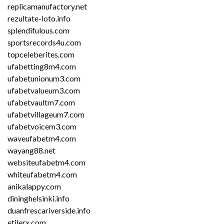
replicamanufactory.net
rezultate-loto.info
splendifulous.com
sportsrecords4u.com
topceleberites.com
ufabetting8m4.com
ufabetunionum3.com
ufabetvalueum3.com
ufabetvaultm7.com
ufabetvillageum7.com
ufabetvoicem3.com
waveufabetm4.com
wayang88.net
websiteufabetm4.com
whiteufabetm4.com
anikalappy.com
dininghelsinki.info
duanfrescariverside.info
etilerx.com