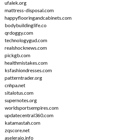
ufalek.org
mattress-disposal.com
happyflooringandcabinets.com
bodybuildinglife.co
qrdoggy.com
technologygud.com
realshocknews.com
pickgb.com
healthmistakes.com
ksfashiondresses.com
patterntrader.org
cnhpa.net
sitalotus.com
supernotes.org
worldsportsempires.com
updatecentral360.com
katamastah.com
zqscore.net
aseleraio.info