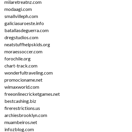
milaretreatnz.com
modaagi.com
smallvilleph.com
galiciasuroeste.info
batallasdeguerra.com
dregstudios.com
neatstuffhelpskids.org
moraessoccer.com
forochile.org
chart-track.com
wonderfultraveling.com
promocioname.net
wimaxworld.com
freeonlinecricketgames.net
bestcashing.biz
firerestrictions.us
archiesbrooklyn.com
muambeiros.net
infozblog.com