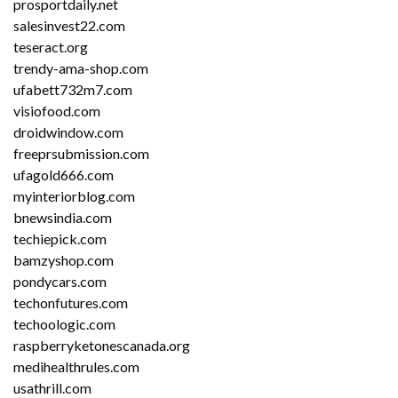
prosportdaily.net
salesinvest22.com
teseract.org
trendy-ama-shop.com
ufabett732m7.com
visiofood.com
droidwindow.com
freeprsubmission.com
ufagold666.com
myinteriorblog.com
bnewsindia.com
techiepick.com
bamzyshop.com
pondycars.com
techonfutures.com
techoologic.com
raspberryketonescanada.org
medihealthrules.com
usathrill.com