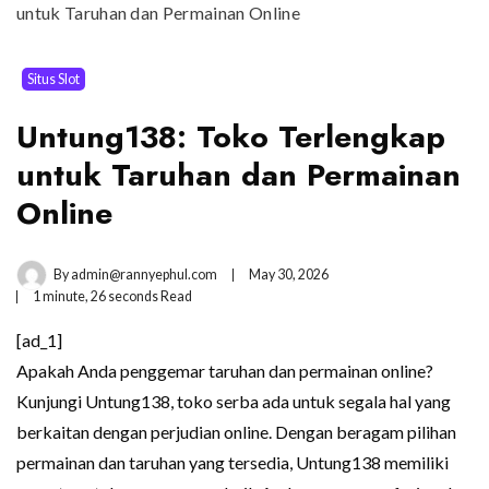
untuk Taruhan dan Permainan Online
Situs Slot
Untung138: Toko Terlengkap
untuk Taruhan dan Permainan
Online
By
admin@rannyephul.com
May 30, 2026
1 minute, 26 seconds Read
[ad_1]
Apakah Anda penggemar taruhan dan permainan online?
Kunjungi Untung138, toko serba ada untuk segala hal yang
berkaitan dengan perjudian online. Dengan beragam pilihan
permainan dan taruhan yang tersedia, Untung138 memiliki