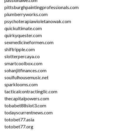
passionawe.com
pittsburghpaintingprofessionals.com
plumberryworks.com
psychoterapiawioletanowak.com
quickultimate.com
quirkyquester.com
sexmedicineformen.com
shiftripple.com
slotterpercaya.co
smartcoolbox.com
sohanjitfinances.com
soulfulhousemusic.net
sparklooms.com
tacticalcontractingllc.com
thecapitalpowers.com
tobabet88slot3.com
todayscurrentnews.com
totobet77.asia
totobet77.org