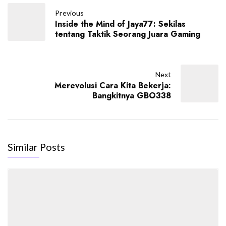
Previous
Inside the Mind of Jaya77: Sekilas
tentang Taktik Seorang Juara Gaming
Next
Merevolusi Cara Kita Bekerja:
Bangkitnya GBO338
Similar Posts