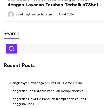
dengan Layanan Taruhan Terbaik s78bet
By
admin@rannyephul.com
July 4, 2026
Search
Recent Posts
Bangkitnya Dewanaga77: Era Baru Game Online
Pengertian Jeniustoto: Panduan Komprehensif
Pengertian Dewi4D: Panduan Komprehensif untuk
Pengguna Baru