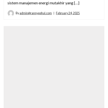
sistem manajemen energi mutakhir yang […]
By
admin@rannyephul.com
February 24, 2025