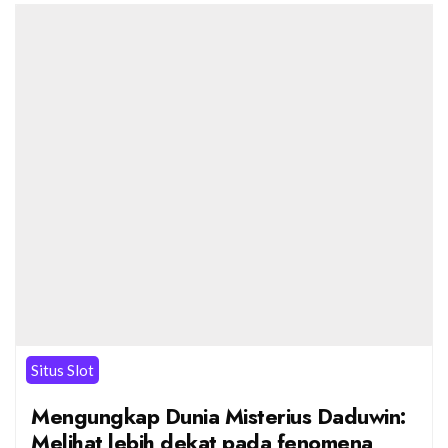
Situs Slot
Mengungkap Dunia Misterius Daduwin:
Melihat lebih dekat pada fenomena