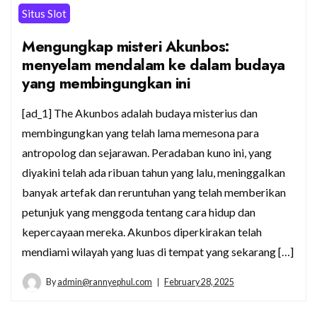
Situs Slot
Mengungkap misteri Akunbos:
menyelam mendalam ke dalam budaya
yang membingungkan ini
[ad_1] The Akunbos adalah budaya misterius dan
membingungkan yang telah lama memesona para
antropolog dan sejarawan. Peradaban kuno ini, yang
diyakini telah ada ribuan tahun yang lalu, meninggalkan
banyak artefak dan reruntuhan yang telah memberikan
petunjuk yang menggoda tentang cara hidup dan
kepercayaan mereka. Akunbos diperkirakan telah
mendiami wilayah yang luas di tempat yang sekarang […]
By
admin@rannyephul.com
February 28, 2025