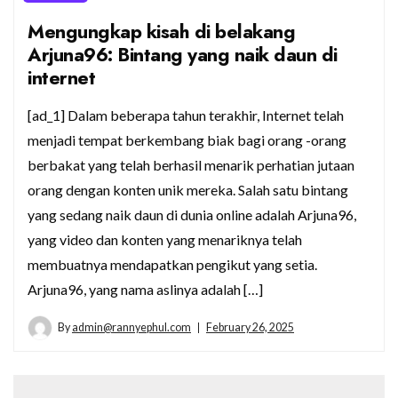
Mengungkap kisah di belakang
Arjuna96: Bintang yang naik daun di
internet
[ad_1] Dalam beberapa tahun terakhir, Internet telah
menjadi tempat berkembang biak bagi orang -orang
berbakat yang telah berhasil menarik perhatian jutaan
orang dengan konten unik mereka. Salah satu bintang
yang sedang naik daun di dunia online adalah Arjuna96,
yang video dan konten yang menariknya telah
membuatnya mendapatkan pengikut yang setia.
Arjuna96, yang nama aslinya adalah […]
By
admin@rannyephul.com
February 26, 2025