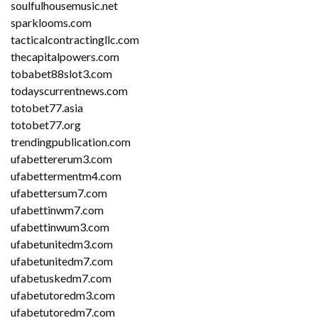
soulfulhousemusic.net
sparklooms.com
tacticalcontractingllc.com
thecapitalpowers.com
tobabet88slot3.com
todayscurrentnews.com
totobet77.asia
totobet77.org
trendingpublication.com
ufabettererum3.com
ufabettermentm4.com
ufabettersum7.com
ufabettinwm7.com
ufabettinwum3.com
ufabetunitedm3.com
ufabetunitedm7.com
ufabetuskedm7.com
ufabetutoredm3.com
ufabetutoredm7.com