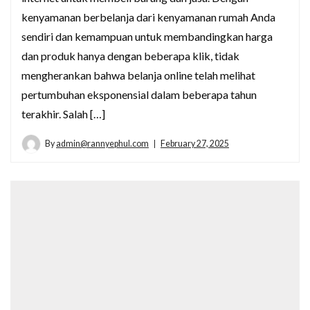
kenyamanan berbelanja dari kenyamanan rumah Anda
sendiri dan kemampuan untuk membandingkan harga
dan produk hanya dengan beberapa klik, tidak
mengherankan bahwa belanja online telah melihat
pertumbuhan eksponensial dalam beberapa tahun
terakhir. Salah […]
By
admin@rannyephul.com
February 27, 2025