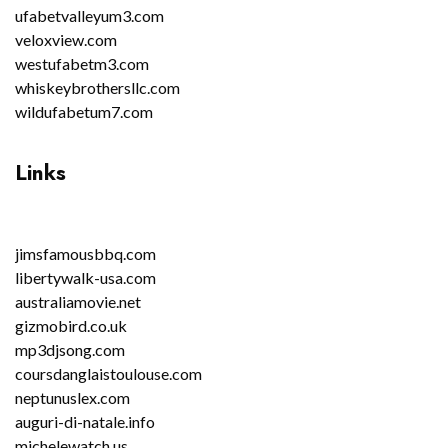
ufabetvalleyum3.com
veloxview.com
westufabetm3.com
whiskeybrothersllc.com
wildufabetum7.com
Links
jimsfamousbbq.com
libertywalk-usa.com
australiamovie.net
gizmobird.co.uk
mp3djsong.com
coursdanglaistoulouse.com
neptunuslex.com
auguri-di-natale.info
michelewatch.us