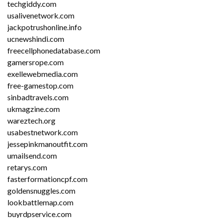
techgiddy.com
usalivenetwork.com
jackpotrushonline.info
ucnewshindi.com
freecellphonedatabase.com
gamersrope.com
exellewebmedia.com
free-gamestop.com
sinbadtravels.com
ukmagzine.com
wareztech.org
usabestnetwork.com
jessepinkmanoutfit.com
umailsend.com
retarys.com
fasterformationcpf.com
goldensnuggles.com
lookbattlemap.com
buyrdpservice.com