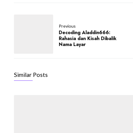
Previous
Decoding Aladdin666:
Rahasia dan Kisah Dibalik
Nama Layar
Similar Posts