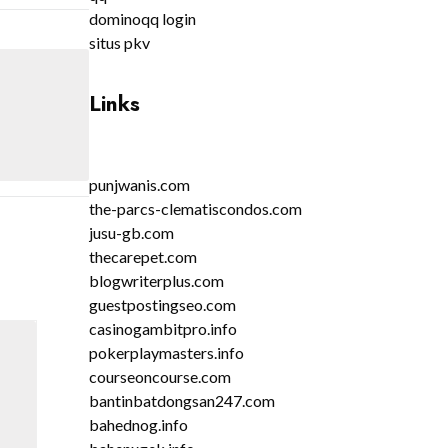
dominoqq login
situs pkv
Links
punjwanis.com
the-parcs-clematiscondos.com
jusu-gb.com
thecarepet.com
blogwriterplus.com
guestpostingseo.com
casinogambitpro.info
pokerplaymasters.info
courseoncourse.com
bantinbatdongsan247.com
bahednog.info