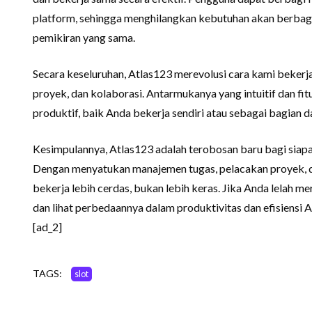
platform, sehingga menghilangkan kebutuhan akan berba
pemikiran yang sama.
Secara keseluruhan, Atlas123 merevolusi cara kami beker
proyek, dan kolaborasi. Antarmukanya yang intuitif dan fi
produktif, baik Anda bekerja sendiri atau sebagai bagian da
Kesimpulannya, Atlas123 adalah terobosan baru bagi siapa
Dengan menyatukan manajemen tugas, pelacakan proyek, da
bekerja lebih cerdas, bukan lebih keras. Jika Anda lelah 
dan lihat perbedaannya dalam produktivitas dan efisiensi 
[ad_2]
TAGS:
slot