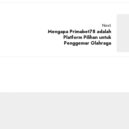
Next
Mengapa Primabet78 adalah
Platform Pilihan untuk
Penggemar Olahraga