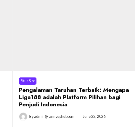
Situs Slot
g
Pengalaman Taruhan Terbaik: Mengapa
Liga188 adalah Platform Pilihan bagi
Penjudi Indonesia
By
admin@rannyephul.com
June 22, 2026