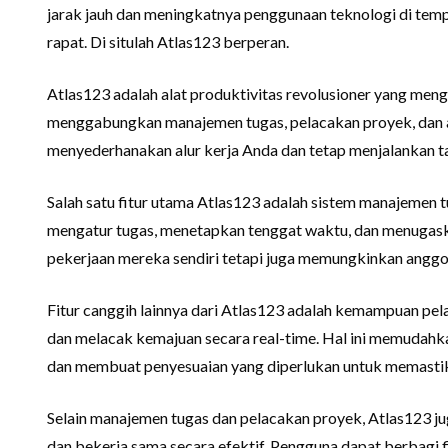
jarak jauh dan meningkatnya penggunaan teknologi di temp
rapat. Di situlah Atlas123 berperan.
Atlas123 adalah alat produktivitas revolusioner yang mengub
menggabungkan manajemen tugas, pelacakan proyek, dan al
menyederhanakan alur kerja Anda dan tetap menjalankan 
Salah satu fitur utama Atlas123 adalah sistem manajemen
mengatur tugas, menetapkan tenggat waktu, dan menugaskan
pekerjaan mereka sendiri tetapi juga memungkinkan anggot
Fitur canggih lainnya dari Atlas123 adalah kemampuan p
dan melacak kemajuan secara real-time. Hal ini memudahka
dan membuat penyesuaian yang diperlukan untuk memastik
Selain manajemen tugas dan pelacakan proyek, Atlas123 
dan bekerja sama secara efektif. Pengguna dapat berbagi