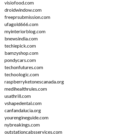
visiofood.com
droidwindow.com
freeprsubmission.com
ufagold666.com
myinteriorblog.com
bnewsindia.com
techiepick.com
bamzyshop.com
pondycars.com
techonfutures.com
techoologic.com
raspberryketonescanada.org
medihealthrules.com
usathrill.com
vshapedental.com
canfandalucia.org
yourengineguide.com
nybreakings.com
outstationcabsservices.com