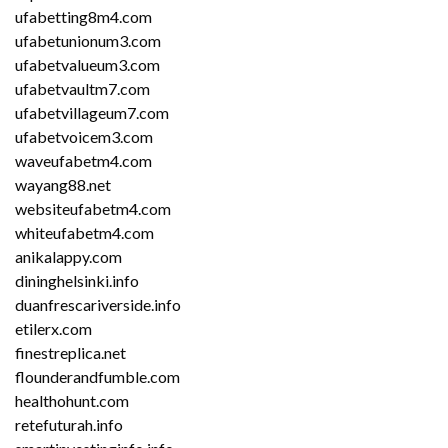
ufabetting8m4.com
ufabetunionum3.com
ufabetvalueum3.com
ufabetvaultm7.com
ufabetvillageum7.com
ufabetvoicem3.com
waveufabetm4.com
wayang88.net
websiteufabetm4.com
whiteufabetm4.com
anikalappy.com
dininghelsinki.info
duanfrescariverside.info
etilerx.com
finestreplica.net
flounderandfumble.com
healthohunt.com
retefuturah.info