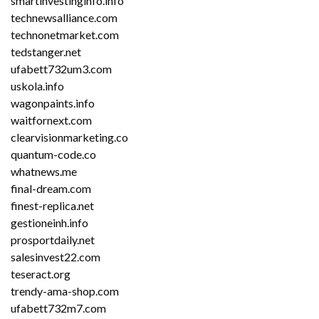
smartinvestinginfo.info
technewsalliance.com
technonetmarket.com
tedstanger.net
ufabett732um3.com
uskola.info
wagonpaints.info
waitfornext.com
clearvisionmarketing.co
quantum-code.co
whatnews.me
final-dream.com
finest-replica.net
gestioneinh.info
prosportdaily.net
salesinvest22.com
teseract.org
trendy-ama-shop.com
ufabett732m7.com