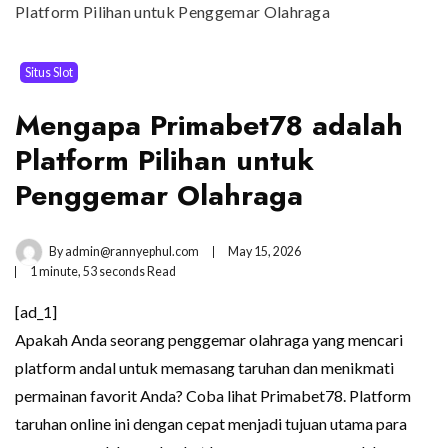
Platform Pilihan untuk Penggemar Olahraga
Situs Slot
Mengapa Primabet78 adalah
Platform Pilihan untuk
Penggemar Olahraga
By
admin@rannyephul.com
May 15, 2026
1 minute, 53 seconds Read
[ad_1]
Apakah Anda seorang penggemar olahraga yang mencari
platform andal untuk memasang taruhan dan menikmati
permainan favorit Anda? Coba lihat Primabet78. Platform
taruhan online ini dengan cepat menjadi tujuan utama para