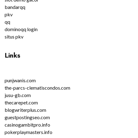
bandarqq
pkv
qq
dominoqq login
situs pkv
Links
punjwanis.com
the-parcs-clematiscondos.com
jusu-gb.com
thecarepet.com
blogwriterplus.com
guestpostingseo.com
casinogambitpro.info
pokerplaymasters.info