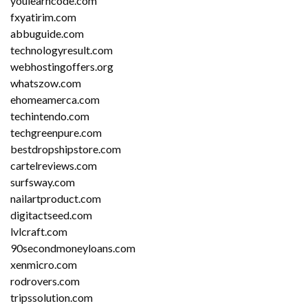
youlearncode.com
fxyatirim.com
abbuguide.com
technologyresult.com
webhostingoffers.org
whatszow.com
ehomeamerca.com
techintendo.com
techgreenpure.com
bestdropshipstore.com
cartelreviews.com
surfsway.com
nailartproduct.com
digitactseed.com
lvlcraft.com
90secondmoneyloans.com
xenmicro.com
rodrovers.com
tripssolution.com