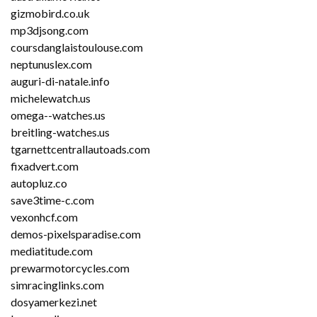
gizmobird.co.uk
mp3djsong.com
coursdanglaistoulouse.com
neptunuslex.com
auguri-di-natale.info
michelewatch.us
omega--watches.us
breitling-watches.us
tgarnettcentrallautoads.com
fixadvert.com
autopluz.co
save3time-c.com
vexonhcf.com
demos-pixelsparadise.com
mediatitude.com
prewarmotorcycles.com
simracinglinks.com
dosyamerkezi.net