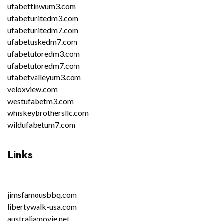
ufabettinwum3.com
ufabetunitedm3.com
ufabetunitedm7.com
ufabetuskedm7.com
ufabetutoredm3.com
ufabetutoredm7.com
ufabetvalleyum3.com
veloxview.com
westufabetm3.com
whiskeybrothersllc.com
wildufabetum7.com
Links
jimsfamousbbq.com
libertywalk-usa.com
australiamovie.net