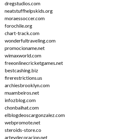
dregstudios.com
neatstuffhelpskids.org
moraessoccer.com
forochile.org
chart-track.com
wonderfultraveling.com
promocioname.net
wimaxworld.com
freeonlinecricketgames.net
bestcashing.biz
firerestrictions.us
archiesbrooklyn.com
muambeiros.net
infozblog.com
chonbaihat.com
elblogdeoscargonzalez.com
webpromote.net
steroids-store.co
arteydecoracion.net