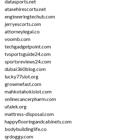
datasports.net
atasehirescortu.net
engineeringtechub.com
jerryescorts.com
attorneylegal.co
voomb.com
techgadgetpoint.com
tvsportsguide24.com
sportsreviews24.com
dubai360blog.com
lucky77slot.org
growmefast.com
mahkotahokislot.com
onlinecancerpharm.com
ufalek.org
mattress-disposal.com
happyflooringandcabinets.com
bodybuildinglife.co
qrdoggy.com