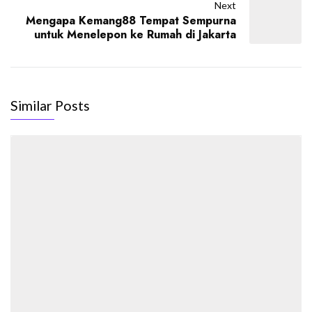
Next
Mengapa Kemang88 Tempat Sempurna
untuk Menelepon ke Rumah di Jakarta
Similar Posts