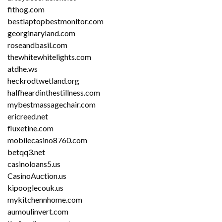
fithog.com
bestlaptopbestmonitor.com
georginaryland.com
roseandbasil.com
thewhitewhitelights.com
atdhe.ws
heckrodtwetland.org
halfheardinthestillness.com
mybestmassagechair.com
ericreed.net
fluxetine.com
mobilecasino8760.com
betqq3.net
casinoloans5.us
CasinoAuction.us
kipooglecouk.us
mykitchennhome.com
aumoulinvert.com