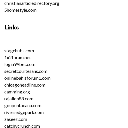
christianarticledirectory.org
5homestyle.com
Links
stagehubs.com
1x2forum.net
login99bet.com
secretcourtesans.com
onlinebahisforum1.com
chicagoheadline.com
camming.org
rajalion88.com
goupuntacana.com
riversedgepark.com
zaseez.com
catchycrunch.com