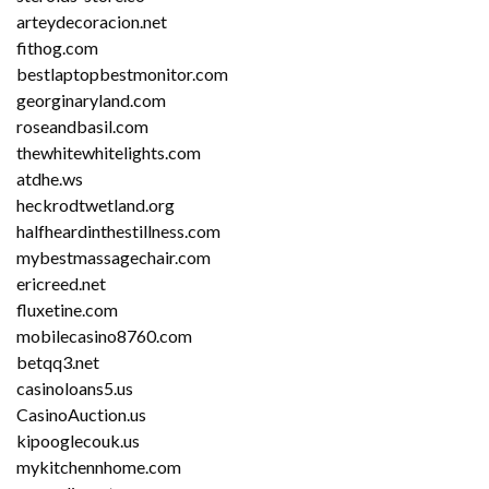
arteydecoracion.net
fithog.com
bestlaptopbestmonitor.com
georginaryland.com
roseandbasil.com
thewhitewhitelights.com
atdhe.ws
heckrodtwetland.org
halfheardinthestillness.com
mybestmassagechair.com
ericreed.net
fluxetine.com
mobilecasino8760.com
betqq3.net
casinoloans5.us
CasinoAuction.us
kipooglecouk.us
mykitchennhome.com