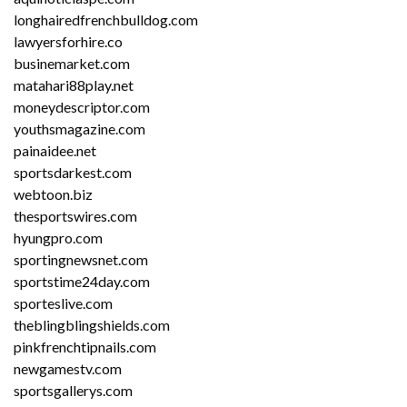
longhairedfrenchbulldog.com
lawyersforhire.co
businemarket.com
matahari88play.net
moneydescriptor.com
youthsmagazine.com
painaidee.net
sportsdarkest.com
webtoon.biz
thesportswires.com
hyungpro.com
sportingnewsnet.com
sportstime24day.com
sporteslive.com
theblingblingshields.com
pinkfrenchtipnails.com
newgamestv.com
sportsgallerys.com