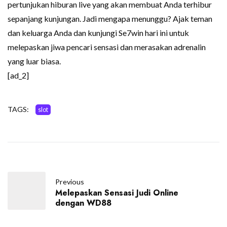
pertunjukan hiburan live yang akan membuat Anda terhibur
sepanjang kunjungan. Jadi mengapa menunggu? Ajak teman
dan keluarga Anda dan kunjungi Se7win hari ini untuk
melepaskan jiwa pencari sensasi dan merasakan adrenalin
yang luar biasa.
[ad_2]
TAGS:
slot
Previous
Melepaskan Sensasi Judi Online
dengan WD88