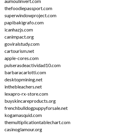
aumoulinvert.com
thefoodiepassport.com
superwindowproject.com
papibakigrafo.com
icanhazjs.com
canimpact.org
goviralstudy.com
cartourism.net
apple-cores.com
pulserasdeactividad10.com
barbaracarlotti.com
desktopmining.net
inthebleachers.net
lexapro-rx-store.com
buyskincareproducts.org
frenchbulldogpuppyforsale.net
kogamasquid.com
themultiplicationtablechart.com
casinoglamour.org