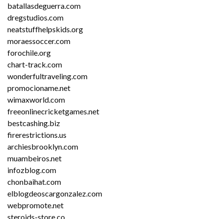
batallasdeguerra.com
dregstudios.com
neatstuffhelpskids.org
moraessoccer.com
forochile.org
chart-track.com
wonderfultraveling.com
promocioname.net
wimaxworld.com
freeonlinecricketgames.net
bestcashing.biz
firerestrictions.us
archiesbrooklyn.com
muambeiros.net
infozblog.com
chonbaihat.com
elblogdeoscargonzalez.com
webpromote.net
steroids-store.co