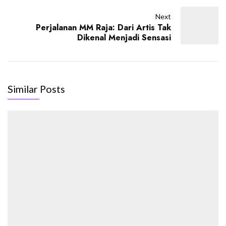
Next
Perjalanan MM Raja: Dari Artis Tak
Dikenal Menjadi Sensasi
Similar Posts