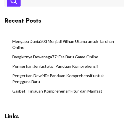
Recent Posts
Mengapa Dunia303 Menjadi Pilihan Utama untuk Taruhan
Online
Bangkitnya Dewanaga77: Era Baru Game Online
Pengertian Jeniustoto: Panduan Komprehensif
Pengertian Dewi4D: Panduan Komprehensif untuk
Pengguna Baru
Gajibet: Tinjauan Komprehensif Fitur dan Manfaat
Links