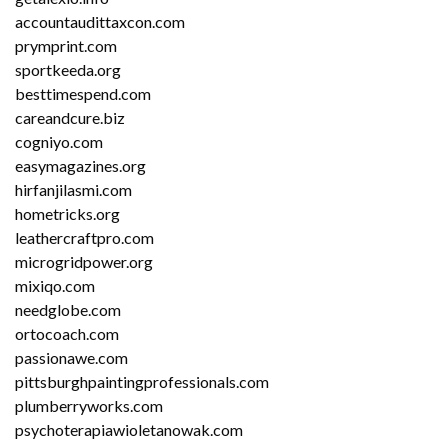
accountaudittaxcon.com
prymprint.com
sportkeeda.org
besttimespend.com
careandcure.biz
cogniyo.com
easymagazines.org
hirfanjilasmi.com
hometricks.org
leathercraftpro.com
microgridpower.org
mixiqo.com
needglobe.com
ortocoach.com
passionawe.com
pittsburghpaintingprofessionals.com
plumberryworks.com
psychoterapiawioletanowak.com