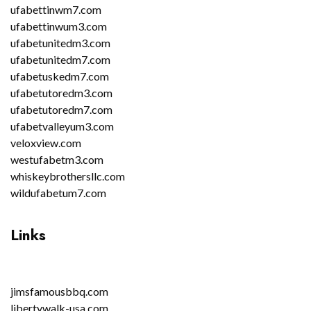
ufabettinwm7.com
ufabettinwum3.com
ufabetunitedm3.com
ufabetunitedm7.com
ufabetuskedm7.com
ufabetutoredm3.com
ufabetutoredm7.com
ufabetvalleyum3.com
veloxview.com
westufabetm3.com
whiskeybrothersllc.com
wildufabetum7.com
Links
jimsfamousbbq.com
libertywalk-usa.com