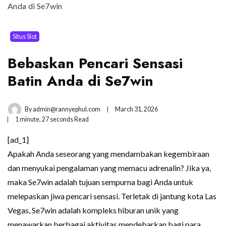
Anda di Se7win
Situs Slot
Bebaskan Pencari Sensasi
Batin Anda di Se7win
By
admin@rannyephul.com
March 31, 2026
1 minute, 27 seconds Read
[ad_1]
Apakah Anda seseorang yang mendambakan kegembiraan
dan menyukai pengalaman yang memacu adrenalin? Jika ya,
maka Se7win adalah tujuan sempurna bagi Anda untuk
melepaskan jiwa pencari sensasi. Terletak di jantung kota Las
Vegas, Se7win adalah kompleks hiburan unik yang
menawarkan berbagai aktivitas mendebarkan bagi para