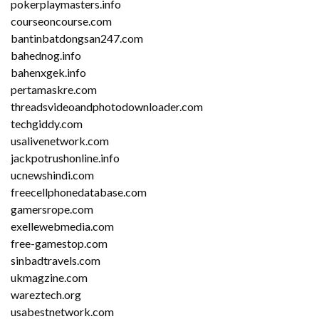
pokerplaymasters.info
courseoncourse.com
bantinbatdongsan247.com
bahednog.info
bahenxgek.info
pertamaskre.com
threadsvideoandphotodownloader.com
techgiddy.com
usalivenetwork.com
jackpotrushonline.info
ucnewshindi.com
freecellphonedatabase.com
gamersrope.com
exellewebmedia.com
free-gamestop.com
sinbadtravels.com
ukmagzine.com
wareztech.org
usabestnetwork.com