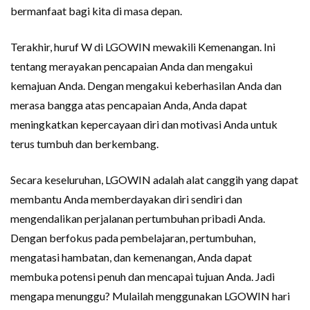
bermanfaat bagi kita di masa depan.
Terakhir, huruf W di LGOWIN mewakili Kemenangan. Ini
tentang merayakan pencapaian Anda dan mengakui
kemajuan Anda. Dengan mengakui keberhasilan Anda dan
merasa bangga atas pencapaian Anda, Anda dapat
meningkatkan kepercayaan diri dan motivasi Anda untuk
terus tumbuh dan berkembang.
Secara keseluruhan, LGOWIN adalah alat canggih yang dapat
membantu Anda memberdayakan diri sendiri dan
mengendalikan perjalanan pertumbuhan pribadi Anda.
Dengan berfokus pada pembelajaran, pertumbuhan,
mengatasi hambatan, dan kemenangan, Anda dapat
membuka potensi penuh dan mencapai tujuan Anda. Jadi
mengapa menunggu? Mulailah menggunakan LGOWIN hari