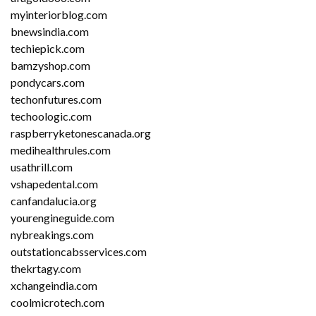
myinteriorblog.com
bnewsindia.com
techiepick.com
bamzyshop.com
pondycars.com
techonfutures.com
techoologic.com
raspberryketonescanada.org
medihealthrules.com
usathrill.com
vshapedental.com
canfandalucia.org
yourengineguide.com
nybreakings.com
outstationcabsservices.com
thekrtagy.com
xchangeindia.com
coolmicrotech.com