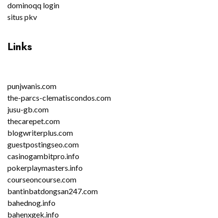
dominoqq login
situs pkv
Links
punjwanis.com
the-parcs-clematiscondos.com
jusu-gb.com
thecarepet.com
blogwriterplus.com
guestpostingseo.com
casinogambitpro.info
pokerplaymasters.info
courseoncourse.com
bantinbatdongsan247.com
bahednog.info
bahenxgek.info