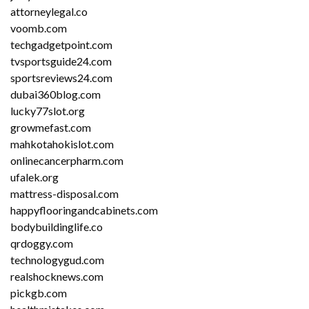
attorneylegal.co
voomb.com
techgadgetpoint.com
tvsportsguide24.com
sportsreviews24.com
dubai360blog.com
lucky77slot.org
growmefast.com
mahkotahokislot.com
onlinecancerpharm.com
ufalek.org
mattress-disposal.com
happyflooringandcabinets.com
bodybuildinglife.co
qrdoggy.com
technologygud.com
realshocknews.com
pickgb.com