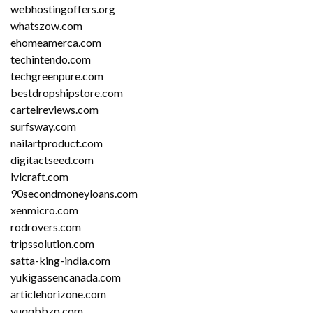
webhostingoffers.org
whatszow.com
ehomeamerca.com
techintendo.com
techgreenpure.com
bestdropshipstore.com
cartelreviews.com
surfsway.com
nailartproduct.com
digitactseed.com
lvlcraft.com
90secondmoneyloans.com
xenmicro.com
rodrovers.com
tripssolution.com
satta-king-india.com
yukigassencanada.com
articlehorizone.com
yuqqbbzp.com