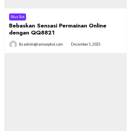
Situs Slot
Bebaskan Sensasi Permainan Online
dengan QQ8821
By
admin@rannyephul.com
December 5, 2025