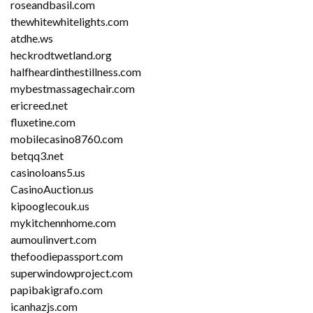
roseandbasil.com
thewhitewhitelights.com
atdhe.ws
heckrodtwetland.org
halfheardinthestillness.com
mybestmassagechair.com
ericreed.net
fluxetine.com
mobilecasino8760.com
betqq3.net
casinoloans5.us
CasinoAuction.us
kipooglecouk.us
mykitchennhome.com
aumoulinvert.com
thefoodiepassport.com
superwindowproject.com
papibakigrafo.com
icanhazjs.com