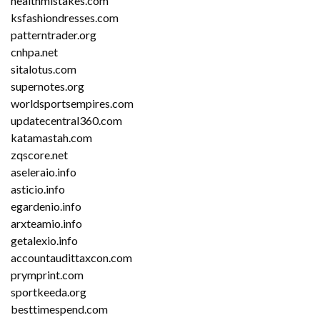
healthmistakes.com
ksfashiondresses.com
patterntrader.org
cnhpa.net
sitalotus.com
supernotes.org
worldsportsempires.com
updatecentral360.com
katamastah.com
zqscore.net
aseleraio.info
asticio.info
egardenio.info
arxteamio.info
getalexio.info
accountaudittaxcon.com
prymprint.com
sportkeeda.org
besttimespend.com