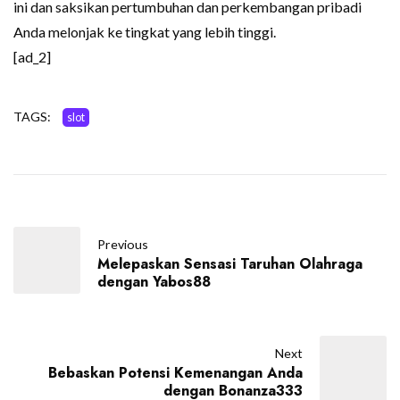
ini dan saksikan pertumbuhan dan perkembangan pribadi
Anda melonjak ke tingkat yang lebih tinggi.
[ad_2]
TAGS:
slot
Previous
Melepaskan Sensasi Taruhan Olahraga
dengan Yabos88
Next
Bebaskan Potensi Kemenangan Anda
dengan Bonanza333