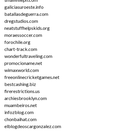
galiciasuroeste.info
batallasdeguerra.com
dregstudios.com
neatstuffhelpskids.org
moraessoccer.com
forochile.org
chart-track.com
wonderfultraveling.com
promocioname.net
wimaxworld.com
freeonlinecricketgames.net
bestcashing.biz
firerestrictions.us
archiesbrooklyn.com
muambeiros.net
infozblog.com
chonbaihat.com
elblogdeoscargonzalez.com