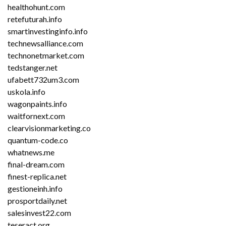
healthohunt.com
retefuturah.info
smartinvestinginfo.info
technewsalliance.com
technonetmarket.com
tedstanger.net
ufabett732um3.com
uskola.info
wagonpaints.info
waitfornext.com
clearvisionmarketing.co
quantum-code.co
whatnews.me
final-dream.com
finest-replica.net
gestioneinh.info
prosportdaily.net
salesinvest22.com
teseract.org