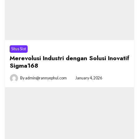
Situs Slot
Merevolusi Industri dengan Solusi Inovatif
Sigma168
By
admin@rannyephul.com
January 4, 2026