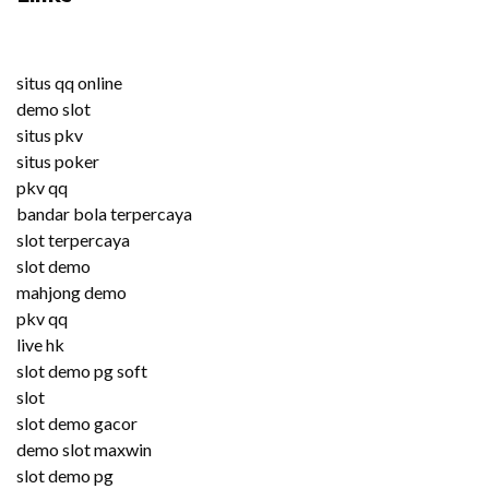
situs qq online
demo slot
situs pkv
situs poker
pkv qq
bandar bola terpercaya
slot terpercaya
slot demo
mahjong demo
pkv qq
live hk
slot demo pg soft
slot
slot demo gacor
demo slot maxwin
slot demo pg