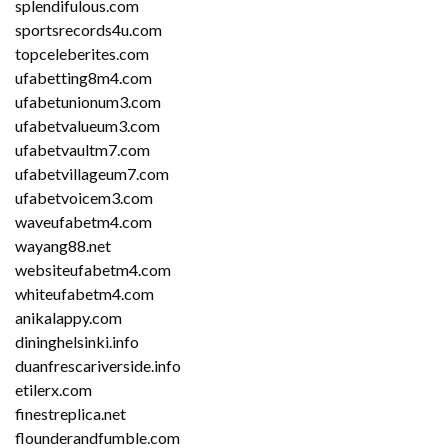
splendifulous.com
sportsrecords4u.com
topceleberites.com
ufabetting8m4.com
ufabetunionum3.com
ufabetvalueum3.com
ufabetvaultm7.com
ufabetvillageum7.com
ufabetvoicem3.com
waveufabetm4.com
wayang88.net
websiteufabetm4.com
whiteufabetm4.com
anikalappy.com
dininghelsinki.info
duanfrescariverside.info
etilerx.com
finestreplica.net
flounderandfumble.com