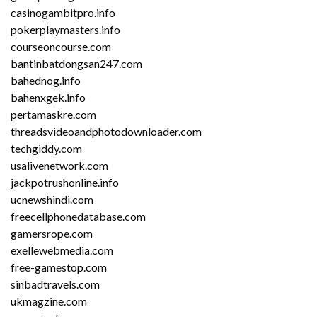
casinogambitpro.info
pokerplaymasters.info
courseoncourse.com
bantinbatdongsan247.com
bahednog.info
bahenxgek.info
pertamaskre.com
threadsvideoandphotodownloader.com
techgiddy.com
usalivenetwork.com
jackpotrushonline.info
ucnewshindi.com
freecellphonedatabase.com
gamersrope.com
exellewebmedia.com
free-gamestop.com
sinbadtravels.com
ukmagzine.com