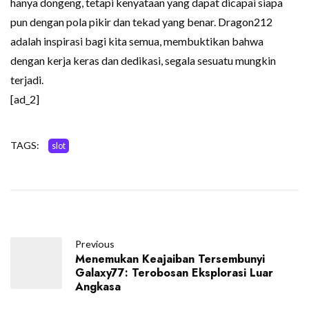
hanya dongeng, tetapi kenyataan yang dapat dicapai siapa
pun dengan pola pikir dan tekad yang benar. Dragon212
adalah inspirasi bagi kita semua, membuktikan bahwa
dengan kerja keras dan dedikasi, segala sesuatu mungkin
terjadi.
[ad_2]
TAGS:
slot
Previous
Menemukan Keajaiban Tersembunyi
Galaxy77: Terobosan Eksplorasi Luar
Angkasa