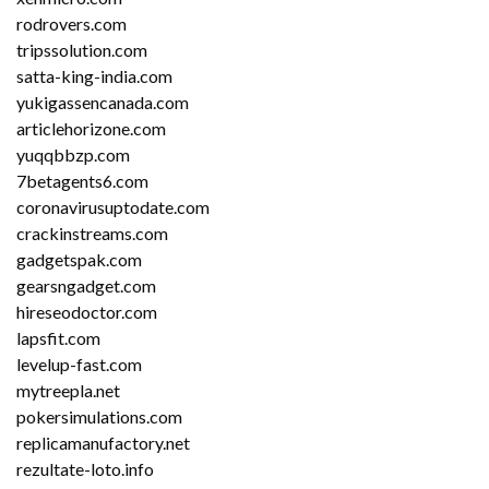
rodrovers.com
tripssolution.com
satta-king-india.com
yukigassencanada.com
articlehorizone.com
yuqqbbzp.com
7betagents6.com
coronavirusuptodate.com
crackinstreams.com
gadgetspak.com
gearsngadget.com
hireseodoctor.com
lapsfit.com
levelup-fast.com
mytreepla.net
pokersimulations.com
replicamanufactory.net
rezultate-loto.info