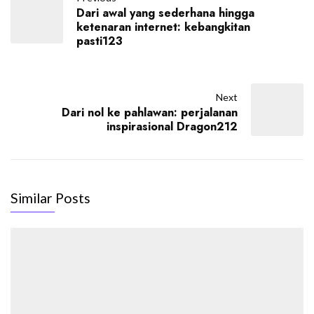
Dari awal yang sederhana hingga
ketenaran internet: kebangkitan
pasti123
Next
Dari nol ke pahlawan: perjalanan
inspirasional Dragon212
Similar Posts