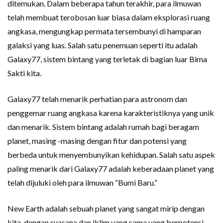
ditemukan. Dalam beberapa tahun terakhir, para ilmuwan
telah membuat terobosan luar biasa dalam eksplorasi ruang
angkasa, mengungkap permata tersembunyi di hamparan
galaksi yang luas. Salah satu penemuan seperti itu adalah
Galaxy77, sistem bintang yang terletak di bagian luar Bima
Sakti kita.
Galaxy77 telah menarik perhatian para astronom dan
penggemar ruang angkasa karena karakteristiknya yang unik
dan menarik. Sistem bintang adalah rumah bagi beragam
planet, masing -masing dengan fitur dan potensi yang
berbeda untuk menyembunyikan kehidupan. Salah satu aspek
paling menarik dari Galaxy77 adalah keberadaan planet yang
telah dijuluki oleh para ilmuwan “Bumi Baru.”
New Earth adalah sebuah planet yang sangat mirip dengan
kita, dengan suasana dan iklim yang sama yang berpotensi