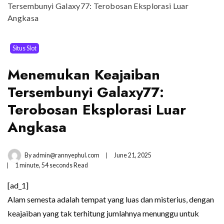
Tersembunyi Galaxy77: Terobosan Eksplorasi Luar
Angkasa
Situs Slot
Menemukan Keajaiban
Tersembunyi Galaxy77:
Terobosan Eksplorasi Luar
Angkasa
By
admin@rannyephul.com
June 21, 2025
1 minute, 54 seconds Read
[ad_1]
Alam semesta adalah tempat yang luas dan misterius, dengan
keajaiban yang tak terhitung jumlahnya menunggu untuk