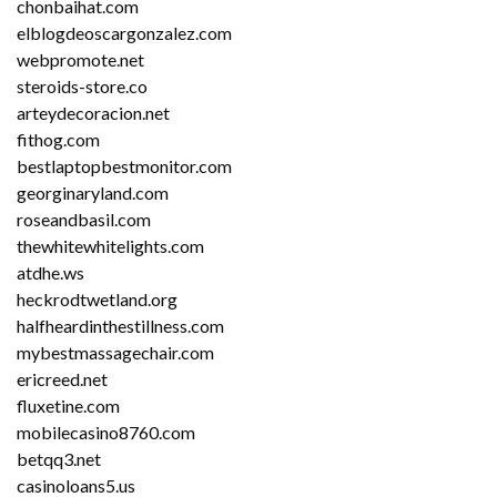
chonbaihat.com
elblogdeoscargonzalez.com
webpromote.net
steroids-store.co
arteydecoracion.net
fithog.com
bestlaptopbestmonitor.com
georginaryland.com
roseandbasil.com
thewhitewhitelights.com
atdhe.ws
heckrodtwetland.org
halfheardinthestillness.com
mybestmassagechair.com
ericreed.net
fluxetine.com
mobilecasino8760.com
betqq3.net
casinoloans5.us