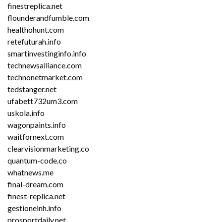
finestreplica.net
flounderandfumble.com
healthohunt.com
retefuturah.info
smartinvestinginfo.info
technewsalliance.com
technonetmarket.com
tedstanger.net
ufabett732um3.com
uskola.info
wagonpaints.info
waitfornext.com
clearvisionmarketing.co
quantum-code.co
whatnews.me
final-dream.com
finest-replica.net
gestioneinh.info
prosportdaily.net