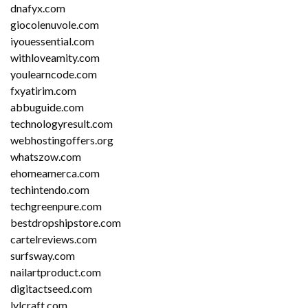
dnafyx.com
giocolenuvole.com
iyouessential.com
withloveamity.com
youlearncode.com
fxyatirim.com
abbuguide.com
technologyresult.com
webhostingoffers.org
whatszow.com
ehomeamerca.com
techintendo.com
techgreenpure.com
bestdropshipstore.com
cartelreviews.com
surfsway.com
nailartproduct.com
digitactseed.com
lvlcraft.com