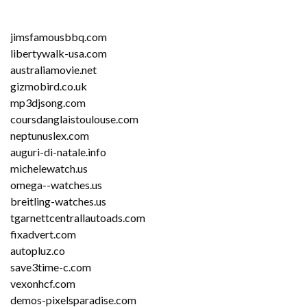
jimsfamousbbq.com
libertywalk-usa.com
australiamovie.net
gizmobird.co.uk
mp3djsong.com
coursdanglaistoulouse.com
neptunuslex.com
auguri-di-natale.info
michelewatch.us
omega--watches.us
breitling-watches.us
tgarnettcentrallautoads.com
fixadvert.com
autopluz.co
save3time-c.com
vexonhcf.com
demos-pixelsparadise.com