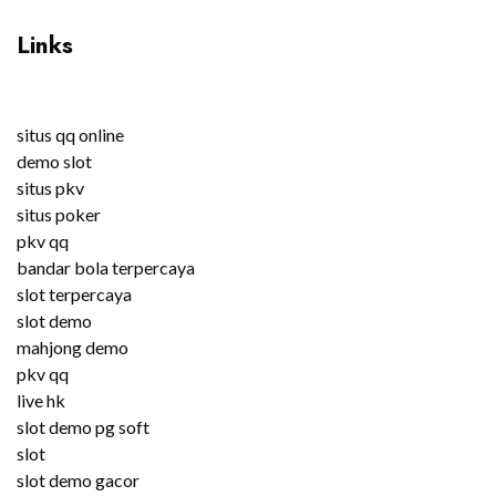
Links
situs qq online
demo slot
situs pkv
situs poker
pkv qq
bandar bola terpercaya
slot terpercaya
slot demo
mahjong demo
pkv qq
live hk
slot demo pg soft
slot
slot demo gacor