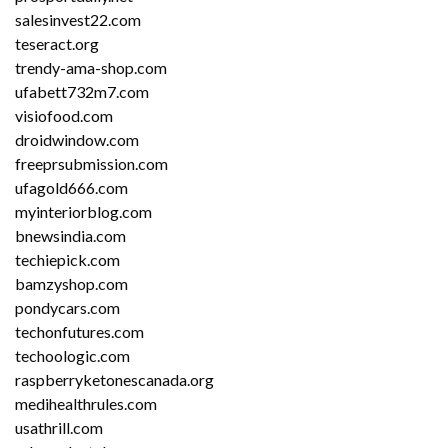
salesinvest22.com
teseract.org
trendy-ama-shop.com
ufabett732m7.com
visiofood.com
droidwindow.com
freeprsubmission.com
ufagold666.com
myinteriorblog.com
bnewsindia.com
techiepick.com
bamzyshop.com
pondycars.com
techonfutures.com
techoologic.com
raspberryketonescanada.org
medihealthrules.com
usathrill.com