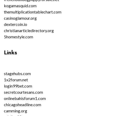
kogamasquid.com
themultiplicationtablechart.com
casinoglamour.org
dextercoin.io
christianarticledirectory.org
5homestyle.com
Links
stagehubs.com
1x2forum.net
login99bet.com
secretcourtesans.com
onlinebahisforum1.com
chicagoheadline.com
camming.org