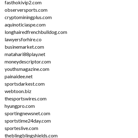
fasthokivip2.com
observersports.com
cryptominingplus.com
aquinoticiaspe.com
longhairedfrenchbulldog.com
lawyersforhire.co
businemarket.com
matahari88play.net
moneydescriptor.com
youthsmagazine.com
painaidee.net
sportsdarkest.com
webtoon.biz
thesportswires.com
hyungpro.com
sportingnewsnet.com
sportstime24day.com
sporteslive.com
theblingblingshields.com