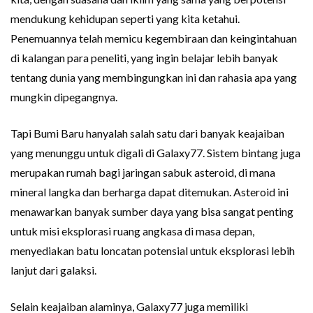
mendukung kehidupan seperti yang kita ketahui.
Penemuannya telah memicu kegembiraan dan keingintahuan
di kalangan para peneliti, yang ingin belajar lebih banyak
tentang dunia yang membingungkan ini dan rahasia apa yang
mungkin dipegangnya.
Tapi Bumi Baru hanyalah salah satu dari banyak keajaiban
yang menunggu untuk digali di Galaxy77. Sistem bintang juga
merupakan rumah bagi jaringan sabuk asteroid, di mana
mineral langka dan berharga dapat ditemukan. Asteroid ini
menawarkan banyak sumber daya yang bisa sangat penting
untuk misi eksplorasi ruang angkasa di masa depan,
menyediakan batu loncatan potensial untuk eksplorasi lebih
lanjut dari galaksi.
Selain keajaiban alaminya, Galaxy77 juga memiliki