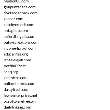
rajalion88.com
goupuntacana.com
riversedgepark.com
zaseez.com
catchycrunch.com
nofaphub.com
nefertitingalls.com
patsyscreations.com
income4proof.com
educaritas.org
lensajelajah.com
betflik09.net
ncaq.org
xenmicro.com
onlineshopera.com
dartyfresh.com
lewisenterprises.net
pcsoftwarefree.org
dailylinking.com