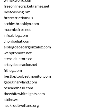
wimaxworld.com
freeonlinecricketgames.net
bestcashing.biz
firerestrictions.us
archiesbrooklyn.com
muambeiros.net
infozblog.com
chonbaihat.com
elblogdeoscargonzalez.com
webpromote.net
steroids-store.co
arteydecoracion.net
fithog.com
bestlaptopbestmonitor.com
georginaryland.com
roseandbasil.com
thewhitewhitelights.com
atdhe.ws
heckrodtwetland.org