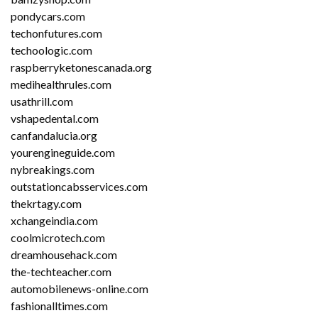
pondycars.com
techonfutures.com
techoologic.com
raspberryketonescanada.org
medihealthrules.com
usathrill.com
vshapedental.com
canfandalucia.org
yourengineguide.com
nybreakings.com
outstationcabsservices.com
thekrtagy.com
xchangeindia.com
coolmicrotech.com
dreamhousehack.com
the-techteacher.com
automobilenews-online.com
fashionalltimes.com