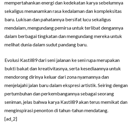
mempertahankan energi dan kedekatan karya sebelumnya
sekaligus menanamkan rasa kedalaman dan kompleksitas
baru. Lukisan dan pahatannya bersifat lucu sekaligus
mendalam, mengundang pemirsa untuk terlibat dengannya
dalam berbagai tingkatan dan mengundang mereka untuk
melihat dunia dalam sudut pandang baru.
Evolusi Kastil89 dari seni jalanan ke seni rupa merupakan
bukti bakat dan kreativitasnya, serta kesediaannya untuk
mendorong dirinya keluar dari zona nyamannya dan
menjelajahi jalan baru dalam ekspresi artistik. Seiring dengan
pertumbuhan dan perkembangannya sebagai seorang
seniman, jelas bahwa karya Kastil89 akan terus memikat dan
menginspirasi penonton di tahun-tahun mendatang.
[ad_2]