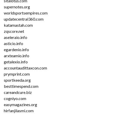
sitalotus.com
supernotes.org
worldsportsempires.com
updatecentral360.com
katamastah.com
zqscore.net
aseleraio.info
asticio.info
egardenio.info
arxteamio.info
getalexio.info
accountaudittaxcon.com
prymprint.com
sportkeeda.org
besttimespend.com
careandcure.biz
cogniyo.com
easymagazines.org
hirfanjilasmi.com