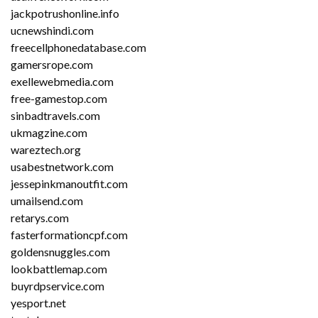
jackpotrushonline.info
ucnewshindi.com
freecellphonedatabase.com
gamersrope.com
exellewebmedia.com
free-gamestop.com
sinbadtravels.com
ukmagzine.com
wareztech.org
usabestnetwork.com
jessepinkmanoutfit.com
umailsend.com
retarys.com
fasterformationcpf.com
goldensnuggles.com
lookbattlemap.com
buyrdpservice.com
yesport.net