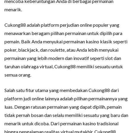
mencoba keberuntungan Anda di berbagai permainan
menarik.
Cukong88 adalah platform perjudian online populer yang
menawarkan beragam pilihan permainan untuk dipilih para
pemain. Baik Anda menyukai permainan kasino klasik seperti
poker, blackjack, dan roulette, atau Anda lebih menyukai
permainan yang lebih modern dan inovatif seperti slot dan
taruhan olahraga virtual, Cukong88 memiliki sesuatu untuk
semua orang.
Salah satu fitur utama yang membedakan Cukong88 dari
platform judi online lainnya adalah pilihan permainannya yang
luas. Dengan ratusan permainan yang dapat dipilih, pemain
tidak pernah bosan dan selalu memiliki sesuatu yang baru dan
menarik untuk dicoba. Dari permainan kasino tradisional
hingga pengalaman realitas virtual mutakhir, Cukong88