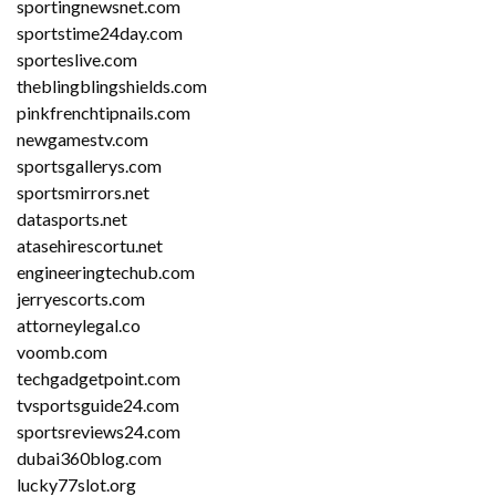
sportingnewsnet.com
sportstime24day.com
sporteslive.com
theblingblingshields.com
pinkfrenchtipnails.com
newgamestv.com
sportsgallerys.com
sportsmirrors.net
datasports.net
atasehirescortu.net
engineeringtechub.com
jerryescorts.com
attorneylegal.co
voomb.com
techgadgetpoint.com
tvsportsguide24.com
sportsreviews24.com
dubai360blog.com
lucky77slot.org