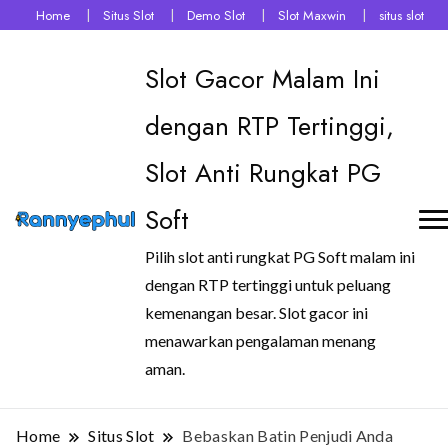
Home
Situs Slot
Demo Slot
Slot Maxwin
situs slot
Slot Gacor Malam Ini
dengan RTP Tertinggi,
Slot Anti Rungkat PG
Soft
Pilih slot anti rungkat PG Soft malam ini
dengan RTP tertinggi untuk peluang
kemenangan besar. Slot gacor ini
menawarkan pengalaman menang
aman.
Home
Situs Slot
Bebaskan Batin Penjudi Anda