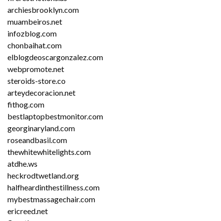
archiesbrooklyn.com
muambeiros.net
infozblog.com
chonbaihat.com
elblogdeoscargonzalez.com
webpromote.net
steroids-store.co
arteydecoracion.net
fithog.com
bestlaptopbestmonitor.com
georginaryland.com
roseandbasil.com
thewhitewhitelights.com
atdhe.ws
heckrodtwetland.org
halfheardinthestillness.com
mybestmassagechair.com
ericreed.net