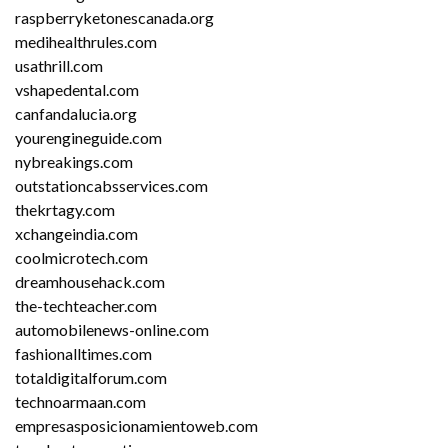
raspberryketonescanada.org
medihealthrules.com
usathrill.com
vshapedental.com
canfandalucia.org
yourengineguide.com
nybreakings.com
outstationcabsservices.com
thekrtagy.com
xchangeindia.com
coolmicrotech.com
dreamhousehack.com
the-techteacher.com
automobilenews-online.com
fashionalltimes.com
totaldigitalforum.com
technoarmaan.com
empresasposicionamientoweb.com