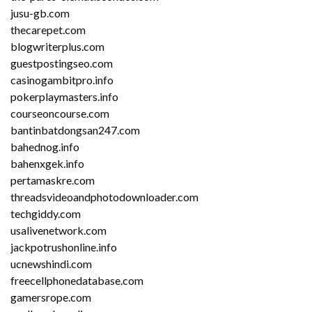
jusu-gb.com
thecarepet.com
blogwriterplus.com
guestpostingseo.com
casinogambitpro.info
pokerplaymasters.info
courseoncourse.com
bantinbatdongsan247.com
bahednog.info
bahenxgek.info
pertamaskre.com
threadsvideoandphotodownloader.com
techgiddy.com
usalivenetwork.com
jackpotrushonline.info
ucnewshindi.com
freecellphonedatabase.com
gamersrope.com