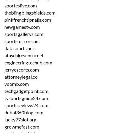
sporteslive.com
theblingblingshields.com
pinkfrenchtipnails.com
newgamestv.com
sportsgallerys.com
sportsmirrors.net
datasports.net
atasehirescortu.net
engineeringtechub.com
jerryescorts.com
attorneylegal.co
voomb.com
techgadgetpoint.com
tvsportsguide24.com
sportsreviews24.com
dubai360blog.com
lucky77slot.org
growmefast.com