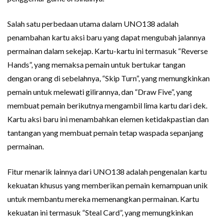
Salah satu perbedaan utama dalam UNO138 adalah
penambahan kartu aksi baru yang dapat mengubah jalannya
permainan dalam sekejap. Kartu-kartu ini termasuk “Reverse
Hands”, yang memaksa pemain untuk bertukar tangan
dengan orang di sebelahnya, “Skip Turn”, yang memungkinkan
pemain untuk melewati gilirannya, dan “Draw Five”, yang
membuat pemain berikutnya mengambil lima kartu dari dek.
Kartu aksi baru ini menambahkan elemen ketidakpastian dan
tantangan yang membuat pemain tetap waspada sepanjang
permainan.
Fitur menarik lainnya dari UNO138 adalah pengenalan kartu
kekuatan khusus yang memberikan pemain kemampuan unik
untuk membantu mereka memenangkan permainan. Kartu
kekuatan ini termasuk “Steal Card”, yang memungkinkan