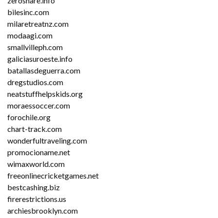
zeroshare.info
bilesinc.com
milaretreatnz.com
modaagi.com
smallvilleph.com
galiciasuroeste.info
batallasdeguerra.com
dregstudios.com
neatstuffhelpskids.org
moraessoccer.com
forochile.org
chart-track.com
wonderfultraveling.com
promocioname.net
wimaxworld.com
freeonlinecricketgames.net
bestcashing.biz
firerestrictions.us
archiesbrooklyn.com