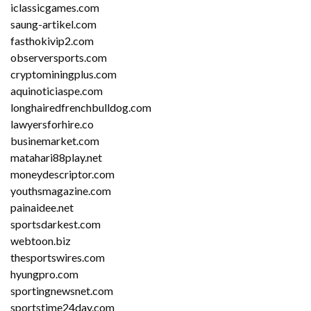
iclassicgames.com
saung-artikel.com
fasthokivip2.com
observersports.com
cryptominingplus.com
aquinoticiaspe.com
longhairedfrenchbulldog.com
lawyersforhire.co
businemarket.com
matahari88play.net
moneydescriptor.com
youthsmagazine.com
painaidee.net
sportsdarkest.com
webtoon.biz
thesportswires.com
hyungpro.com
sportingnewsnet.com
sportstime24day.com