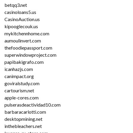
betqq3.net
casinoloans5.us
CasinoAuction.us
kipooglecouk.us
mykitchennhome.com
aumoulinvert.com
thefoodiepassport.com
superwindowproject.com
papibakigrafo.com
icanhazjs.com
canimpact.org
goviralstudy.com
cartourism.net
apple-cores.com
pulserasdeactividad10.com
barbaracarlotti.com
desktopmining.net
inthebleachers.net