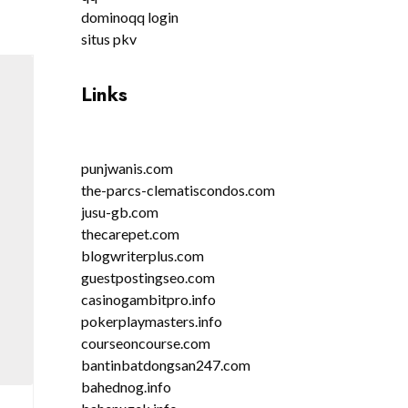
dominoqq login
situs pkv
Links
punjwanis.com
the-parcs-clematiscondos.com
jusu-gb.com
thecarepet.com
blogwriterplus.com
guestpostingseo.com
casinogambitpro.info
pokerplaymasters.info
courseoncourse.com
bantinbatdongsan247.com
bahednog.info