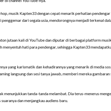
er di channel YouTube-nya.
-hop, musik Kapten33 dengan cepat menarik perhatian pendengar 
ai penggemar dari segala usia, mendorongnya menjadi terkenal da
onton jutaan kali di YouTube dan diputar di berbagai platform musi
elah menyentuh hati para pendengar, sehingga Kapten33 mendapatk
nnya yang karismatik dan kehadirannya yang menarik di media sosi
eaming langsung dan sesi tanya jawab, memberi mereka gambaran 
idak menunjukkan tanda-tanda melambat. Dia terus-menerus meng
s suaranya dan menjangkau audiens baru.