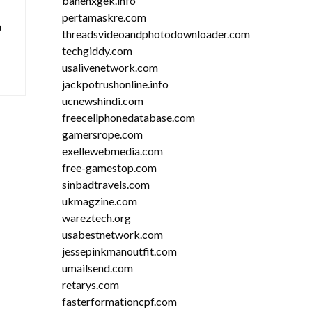
bahenxgek.info
pertamaskre.com
e
threadsvideoandphotodownloader.com
techgiddy.com
usalivenetwork.com
jackpotrushonline.info
ucnewshindi.com
freecellphonedatabase.com
gamersrope.com
exellewebmedia.com
free-gamestop.com
sinbadtravels.com
ukmagzine.com
wareztech.org
usabestnetwork.com
jessepinkmanoutfit.com
umailsend.com
retarys.com
fasterformationcpf.com