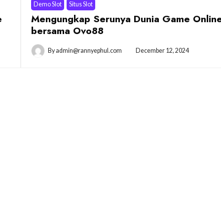
Demo Slot
Situs Slot
e
Mengungkap Serunya Dunia Game Onlin
bersama Ovo88
By
admin@rannyephul.com
December 12, 2024