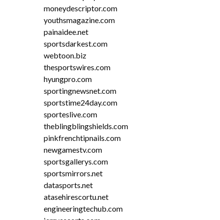
moneydescriptor.com
youthsmagazine.com
painaidee.net
sportsdarkest.com
webtoon.biz
thesportswires.com
hyungpro.com
sportingnewsnet.com
sportstime24day.com
sporteslive.com
theblingblingshields.com
pinkfrenchtipnails.com
newgamestv.com
sportsgallerys.com
sportsmirrors.net
datasports.net
atasehirescortu.net
engineeringtechub.com