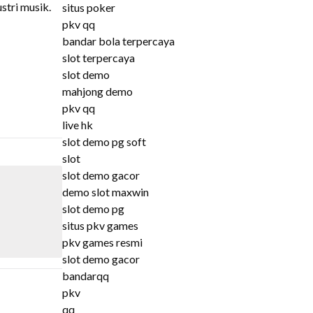
stri musik.
situs poker
pkv qq
bandar bola terpercaya
slot terpercaya
slot demo
mahjong demo
pkv qq
live hk
slot demo pg soft
slot
slot demo gacor
demo slot maxwin
slot demo pg
situs pkv games
pkv games resmi
slot demo gacor
bandarqq
pkv
qq