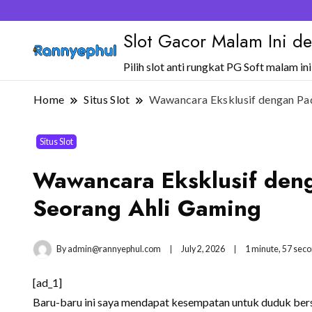
Slot Gacor Malam Ini de
Pilih slot anti rungkat PG Soft malam 
Home
Situs Slot
Wawancara Eksklusif dengan Pad
Situs Slot
Wawancara Eksklusif deng
Seorang Ahli Gaming
By
admin@rannyephul.com
July 2, 2026
1 minute, 57 sec
[ad_1]
Baru-baru ini saya mendapat kesempatan untuk duduk bers