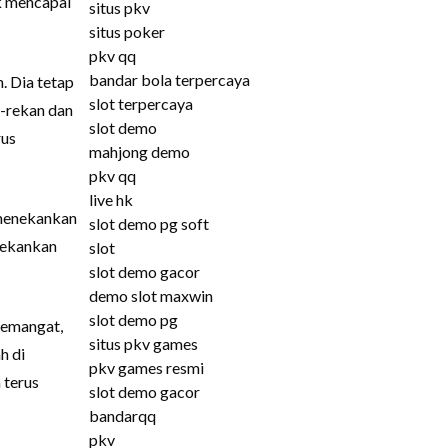
k mencapai
situs pkv
situs poker
pkv qq
bandar bola terpercaya
. Dia tetap
slot terpercaya
n-rekan dan
slot demo
rus
mahjong demo
pkv qq
live hk
 menekankan
slot demo pg soft
nekankan
slot
slot demo gacor
demo slot maxwin
slot demo pg
Semangat,
situs pkv games
h di
pkv games resmi
 terus
slot demo gacor
bandarqq
pkv