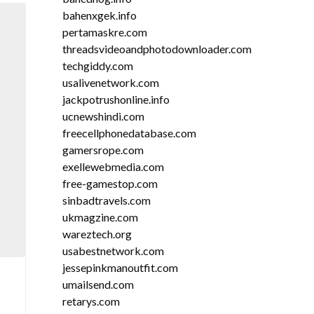
bahenxgek.info
pertamaskre.com
threadsvideoandphotodownloader.com
techgiddy.com
usalivenetwork.com
jackpotrushonline.info
ucnewshindi.com
freecellphonedatabase.com
gamersrope.com
exellewebmedia.com
free-gamestop.com
sinbadtravels.com
ukmagzine.com
wareztech.org
usabestnetwork.com
jessepinkmanoutfit.com
umailsend.com
retarys.com