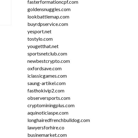
fasterformationcpf.com
goldensnuggles.com
lookbattlemap.com
buyrdpservice.com
yesport.net
tostylo.com
yougetthat.net
sportsnetclub.com
newbestcrypto.com
oxfordsave.com
iclassicgames.com
saung-artikel.com
fasthokivip2.com
observersports.com
cryptominingplus.com
aquinoticiaspe.com
longhairedfrenchbulldog.com
lawyersforhire.co
businemarket.com