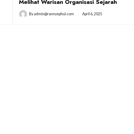
Melihat Warisan Organisasi Sejarah
By
admin@rannyephul.com
April 6, 2025