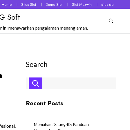
Home
Situs Slot
Demo Slot
Slot Maxwin
situs slot
G Soft
acor ini menawarkan pengalaman menang aman.
Search
n
Recent Posts
Memahami Saung4D: Panduan
esional.