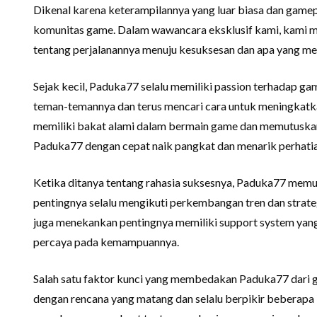
Dikenal karena keterampilannya yang luar biasa dan gamep
komunitas game. Dalam wawancara eksklusif kami, kami men
tentang perjalanannya menuju kesuksesan dan apa yang m
Sejak kecil, Paduka77 selalu memiliki passion terhadap 
teman-temannya dan terus mencari cara untuk meningkatka
memiliki bakat alami dalam bermain game dan memutuskan 
Paduka77 dengan cepat naik pangkat dan menarik perhatia
Ketika ditanya tentang rahasia suksesnya, Paduka77 mem
pentingnya selalu mengikuti perkembangan tren dan strate
juga menekankan pentingnya memiliki support system yang
percaya pada kemampuannya.
Salah satu faktor kunci yang membedakan Paduka77 dari gam
dengan rencana yang matang dan selalu berpikir beberapa