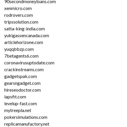
90secondmoneyloans.com
xenmicro.com
rodrovers.com
tripssolution.com
satta-king-india.com
yukigassencanada.com
articlehorizone.com
yuqqbbzp.com
7betagents6.com
coronavirusuptodate.com
crackinstreams.com
gadgetspak.com
gearsngadget.com
hireseodoctor.com
lapsfit.com
levelup-fast.com
mytreepla.net
pokersimulations.com
replicamanufactory.net