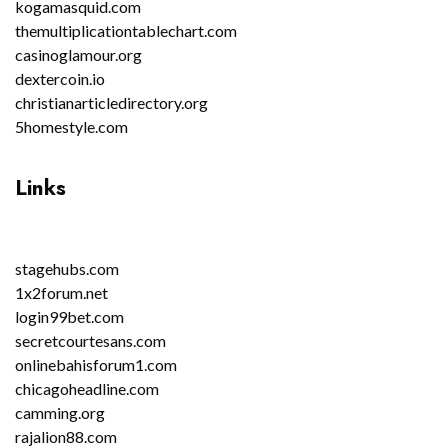
kogamasquid.com
themultiplicationtablechart.com
casinoglamour.org
dextercoin.io
christianarticledirectory.org
5homestyle.com
Links
stagehubs.com
1x2forum.net
login99bet.com
secretcourtesans.com
onlinebahisforum1.com
chicagoheadline.com
camming.org
rajalion88.com