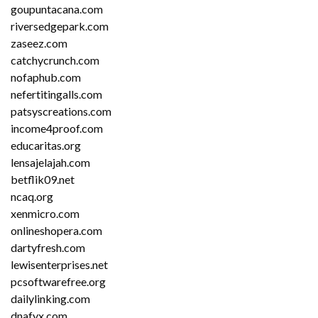
goupuntacana.com
riversedgepark.com
zaseez.com
catchycrunch.com
nofaphub.com
nefertitingalls.com
patsyscreations.com
income4proof.com
educaritas.org
lensajelajah.com
betflik09.net
ncaq.org
xenmicro.com
onlineshopera.com
dartyfresh.com
lewisenterprises.net
pcsoftwarefree.org
dailylinking.com
dnafyx.com