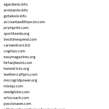
egardenio.info
arxteamio.info
getalexio.info
accountaudittaxcon.com
prymprint.com
sportkeeda.org
besttimespend.com
careandcure.biz
cogniyo.com
easymagazines.org
hirfanjilasmi.com
hometricks.org
leathercraftpro.com
microgridpower.org
mixiqo.com
needglobe.com
ortocoach.com
passionawe.com