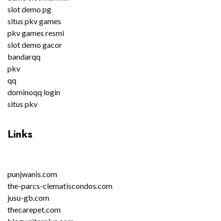
slot demo pg
situs pkv games
pkv games resmi
slot demo gacor
bandarqq
pkv
qq
dominoqq login
situs pkv
Links
punjwanis.com
the-parcs-clematiscondos.com
jusu-gb.com
thecarepet.com