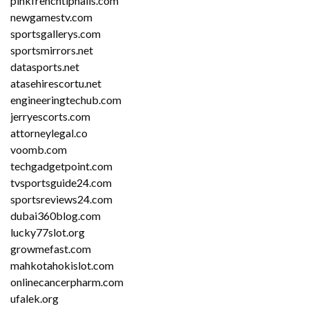
pinkfrenchtipnails.com
newgamestv.com
sportsgallerys.com
sportsmirrors.net
datasports.net
atasehirescortu.net
engineeringtechub.com
jerryescorts.com
attorneylegal.co
voomb.com
techgadgetpoint.com
tvsportsguide24.com
sportsreviews24.com
dubai360blog.com
lucky77slot.org
growmefast.com
mahkotahokislot.com
onlinecancerpharm.com
ufalek.org