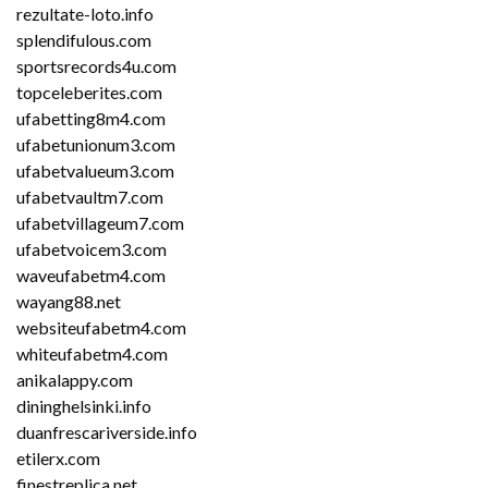
rezultate-loto.info
splendifulous.com
sportsrecords4u.com
topceleberites.com
ufabetting8m4.com
ufabetunionum3.com
ufabetvalueum3.com
ufabetvaultm7.com
ufabetvillageum7.com
ufabetvoicem3.com
waveufabetm4.com
wayang88.net
websiteufabetm4.com
whiteufabetm4.com
anikalappy.com
dininghelsinki.info
duanfrescariverside.info
etilerx.com
finestreplica.net