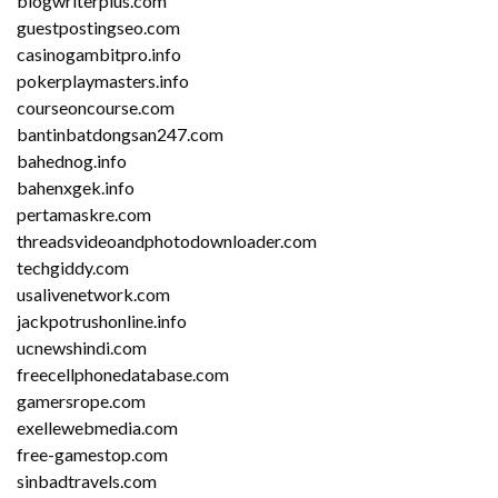
blogwriterplus.com
guestpostingseo.com
casinogambitpro.info
pokerplaymasters.info
courseoncourse.com
bantinbatdongsan247.com
bahednog.info
bahenxgek.info
pertamaskre.com
threadsvideoandphotodownloader.com
techgiddy.com
usalivenetwork.com
jackpotrushonline.info
ucnewshindi.com
freecellphonedatabase.com
gamersrope.com
exellewebmedia.com
free-gamestop.com
sinbadtravels.com