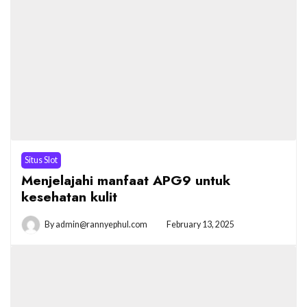
Situs Slot
Menjelajahi manfaat APG9 untuk
kesehatan kulit
By
admin@rannyephul.com
February 13, 2025