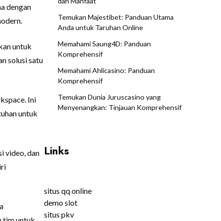
dan Manfaat
ma dengan
Temukan Majestibet: Panduan Utama
modern.
Anda untuk Taruhan Online
Memahami Saung4D: Panduan
kan untuk
Komprehensif
n solusi satu
Memahami Ahlicasino: Panduan
Komprehensif
Temukan Dunia Juruscasino yang
kspace. Ini
Menyenangkan: Tinjauan Komprehensif
tuhan untuk
Links
i video, dan
ri
situs qq online
demo slot
a
situs pkv
 tim untuk