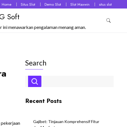
Home
Situs Slot
Demo Slot
Slot Maxwin
situs slot
G Soft
acor ini menawarkan pengalaman menang aman.
Search
ra
Recent Posts
Gajibet: Tinjauan Komprehensif Fitur
a pekerjaan