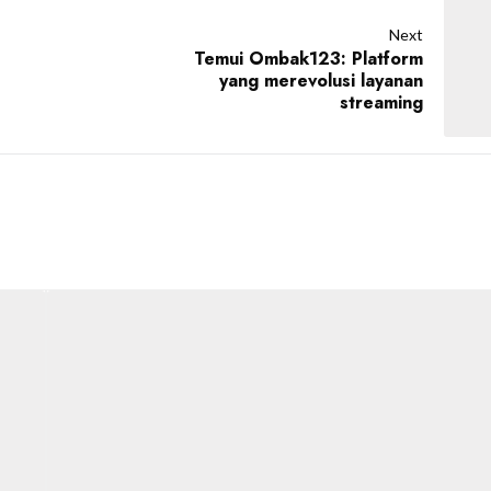
Next
Temui Ombak123: Platform
yang merevolusi layanan
streaming