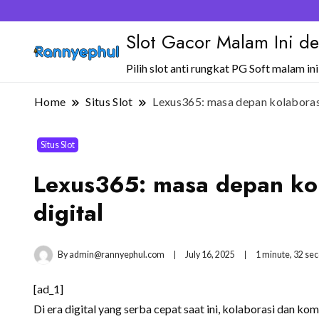
Slot Gacor Malam Ini de
Pilih slot anti rungkat PG Soft malam 
Home
Situs Slot
Lexus365: masa depan kolaborasi
Situs Slot
Lexus365: masa depan kol
digital
By
admin@rannyephul.com
July 16, 2025
1 minute, 32 se
[ad_1]
Di era digital yang serba cepat saat ini, kolaborasi dan 