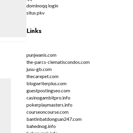
dominoqq login
situs pkv
Links
punjwanis.com
the-parcs-clematiscondos.com
jusu-gb.com
thecarepet.com
blogwriterplus.com
guestpostingseo.com
casinogambitpro.info
pokerplaymasters.info
courseoncourse.com
bantinbatdongsan247.com
bahednog.info