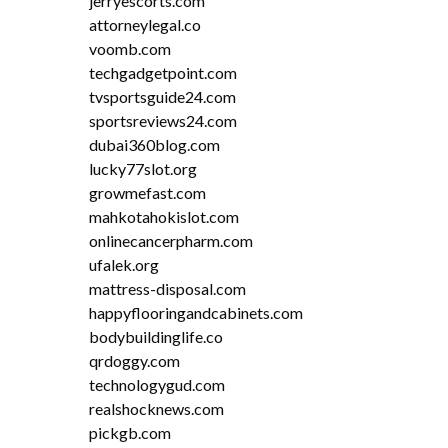
jerryescorts.com
attorneylegal.co
voomb.com
techgadgetpoint.com
tvsportsguide24.com
sportsreviews24.com
dubai360blog.com
lucky77slot.org
growmefast.com
mahkotahokislot.com
onlinecancerpharm.com
ufalek.org
mattress-disposal.com
happyflooringandcabinets.com
bodybuildinglife.co
qrdoggy.com
technologygud.com
realshocknews.com
pickgb.com