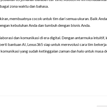
erbagai zona waktu dan bahasa.
pikiran, membuatnya cocok untuk tim dari semua ukuran. Baik Anda
 dengan kebutuhan Anda dan tumbuh dengan bisnis Anda.
orasi dan komunikasi di era digital. Dengan antarmuka intuitif, i
eperti bantuan AI, Lexus365 siap untuk merevolusi cara tim bekerj
 komunikasi yang sudah ketinggalan zaman dan halo untuk masa 