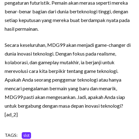
pengaturan futuristik. Pemain akan merasa seperti mereka
benar-benar bagian dari dunia berteknologi tinggi, dengan
setiap keputusan yang mereka buat berdampak nyata pada
hasil permainan.
Secara keseluruhan, MDG99 akan menjadi game-changer di
dunia inovasi teknologi. Dengan fokus pada realisme,
kolaborasi, dan gameplay mutakhir, ia berjanji untuk
merevolusi cara kita berpikir tentang game teknologi.
Apakah Anda seorang penggemar teknologi atau hanya
mencari pengalaman bermain yang baru dan menarik,
MDG99 pasti akan mengesankan. Jadi, apakah Anda siap
untuk bergabung dengan masa depan inovasi teknologi?
[ad_2]
TAGS:
slot