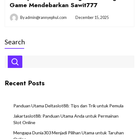
Game Mendebarkan Sawit777
By
admin@rannyephul.com
December 15, 2025
Search
Recent Posts
Panduan Utama Deltaslot88: Tips dan Trik untuk Pemula
Jakartaslot88: Panduan Utama Anda untuk Permainan
Slot Online
Mengapa Dunia303 Menjadi Pilihan Utama untuk Taruhan