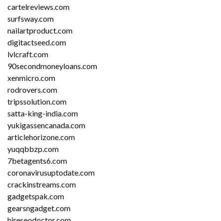
cartelreviews.com
surfsway.com
nailartproduct.com
digitactseed.com
lvlcraft.com
90secondmoneyloans.com
xenmicro.com
rodrovers.com
tripssolution.com
satta-king-india.com
yukigassencanada.com
articlehorizone.com
yuqqbbzp.com
7betagents6.com
coronavirusuptodate.com
crackinstreams.com
gadgetspak.com
gearsngadget.com
hireseodoctor.com