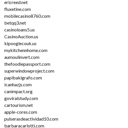
ericreed.net
fluxetine.com
mobilecasino8760.com
betqq3.net
casinoloans5.us
CasinoAuction.us
kipooglecouk.us
mykitchennhome.com
aumoulinvert.com
thefoodiepassport.com
superwindowproject.com
papibakigrafo.com
icanhazjs.com
canimpact.org
goviralstudy.com
cartourism.net
apple-cores.com
pulserasdeactividad10.com
barbaracarlotti.com