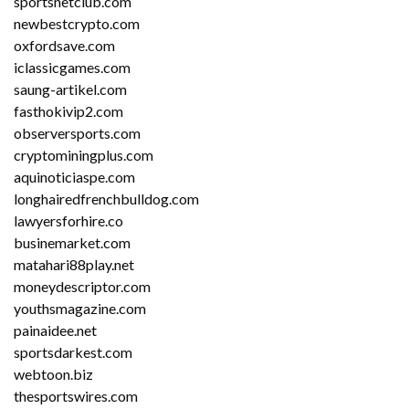
sportsnetclub.com
newbestcrypto.com
oxfordsave.com
iclassicgames.com
saung-artikel.com
fasthokivip2.com
observersports.com
cryptominingplus.com
aquinoticiaspe.com
longhairedfrenchbulldog.com
lawyersforhire.co
businemarket.com
matahari88play.net
moneydescriptor.com
youthsmagazine.com
painaidee.net
sportsdarkest.com
webtoon.biz
thesportswires.com