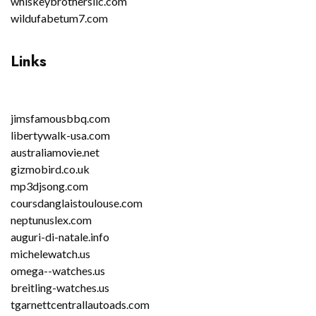
whiskeybrothersllc.com
wildufabetum7.com
Links
jimsfamousbbq.com
libertywalk-usa.com
australiamovie.net
gizmobird.co.uk
mp3djsong.com
coursdanglaistoulouse.com
neptunuslex.com
auguri-di-natale.info
michelewatch.us
omega--watches.us
breitling-watches.us
tgarnettcentrallautoads.com