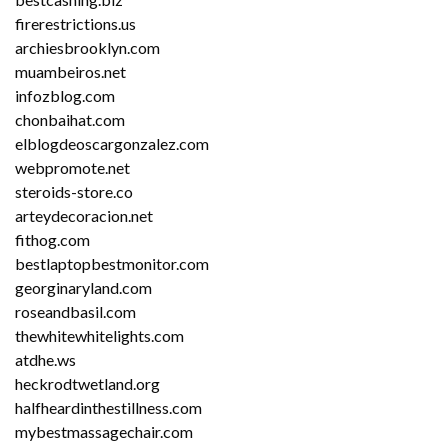
firerestrictions.us
archiesbrooklyn.com
muambeiros.net
infozblog.com
chonbaihat.com
elblogdeoscargonzalez.com
webpromote.net
steroids-store.co
arteydecoracion.net
fithog.com
bestlaptopbestmonitor.com
georginaryland.com
roseandbasil.com
thewhitewhitelights.com
atdhe.ws
heckrodtwetland.org
halfheardinthestillness.com
mybestmassagechair.com