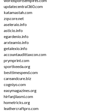
worldsportsempires.com
updatecentral360.com
katamastah.com
zqscore.net
aseleraio.info
asticio.info
egardenio.info
arxteamio.info
getalexio.info
accountaudittaxcon.com
prymprint.com
sportkeeda.org
besttimespend.com
careandcure.biz
cogniyo.com
easymagazines.org
hirfanjilasmi.com
hometricks.org
leathercraftpro.com