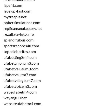
lapsfit.com
levelup-fast.com
mytreepla.net
pokersimulations.com
replicamanufactory.net
rezultate-loto.info
splendifulous.com
sportsrecords4u.com
topceleberites.com
ufabetting8m4.com
ufabetunionum3.com
ufabetvalueum3.com
ufabetvaultm7.com
ufabetvillageum7.com
ufabetvoicem3.com
waveufabetm4.com
wayang88.net
websiteufabetm4.com