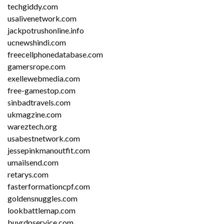
techgiddy.com
usalivenetwork.com
jackpotrushonline.info
ucnewshindi.com
freecellphonedatabase.com
gamersrope.com
exellewebmedia.com
free-gamestop.com
sinbadtravels.com
ukmagzine.com
wareztech.org
usabestnetwork.com
jessepinkmanoutfit.com
umailsend.com
retarys.com
fasterformationcpf.com
goldensnuggles.com
lookbattlemap.com
buyrdpservice.com