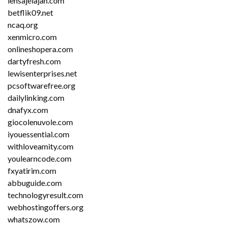
lensajelajah.com
betflik09.net
ncaq.org
xenmicro.com
onlineshopera.com
dartyfresh.com
lewisenterprises.net
pcsoftwarefree.org
dailylinking.com
dnafyx.com
giocolenuvole.com
iyouessential.com
withloveamity.com
youlearncode.com
fxyatirim.com
abbuguide.com
technologyresult.com
webhostingoffers.org
whatszow.com