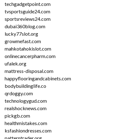
techgadgetpoint.com
tvsportsguide24.com
sportsreviews24.com
dubai360blog.com
lucky77slot.org
growmefast.com
mahkotahokislot.com
onlinecancerpharm.com
ufalek.org
mattress-disposal.com
happyflooringandcabinets.com
bodybuildinglife.co
qrdoggy.com
technologygud.com
realshocknews.com
pickgb.com
healthmistakes.com
ksfashiondresses.com
patterntrader.org