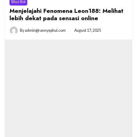
Situs Slot
Menjelajahi Fenomena Leon188: Melihat
lebih dekat pada sensasi online
By
admin@rannyephul.com
August 17, 2025