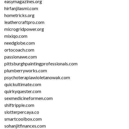
easymagazines.org
hirfanjilasmi.com
hometricks.org
leathercraftpro.com
microgridpower.org
mixiqo.com
needglobe.com
ortocoach.com
passionawe.com
pittsburghpaintingprofessionals.com
plumberryworks.com
psychoterapiawioletanowak.com
quickultimate.com
quirkyquester.com
sexmedicineformen.com
shiftripple.com
slotterpercaya.co
smartcoolbox.com
sohanjitfinances.com