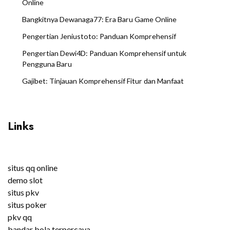
Online
Bangkitnya Dewanaga77: Era Baru Game Online
Pengertian Jeniustoto: Panduan Komprehensif
Pengertian Dewi4D: Panduan Komprehensif untuk
Pengguna Baru
Gajibet: Tinjauan Komprehensif Fitur dan Manfaat
Links
situs qq online
demo slot
situs pkv
situs poker
pkv qq
bandar bola terpercaya