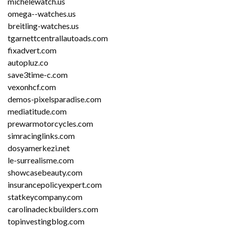
michelewatch.us
omega--watches.us
breitling-watches.us
tgarnettcentrallautoads.com
fixadvert.com
autopluz.co
save3time-c.com
vexonhcf.com
demos-pixelsparadise.com
mediatitude.com
prewarmotorcycles.com
simracinglinks.com
dosyamerkezi.net
le-surrealisme.com
showcasebeauty.com
insurancepolicyexpert.com
statkeycompany.com
carolinadeckbuilders.com
topinvestingblog.com