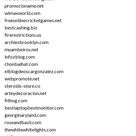
promocioname.net
wimaxworld.com
freeonlinecricketgames.net
bestcashing.biz
firerestrictions.us
archiesbrooklyn.com
muambeiros.net
infozblog.com
chonbaihat.com
elblogdeoscargonzalez.com
webpromote.net
steroids-store.co
arteydecoracion.net
fithog.com
bestlaptopbestmonitor.com
georginaryland.com
roseandbasil.com
thewhitewhitelights.com