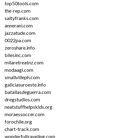
top50tools.com
the-rep.com
saltyfranks.com
annerani.com
jazzatude.com
0022pa.com
zeroshare.info
bilesinc.com
milaretreatnz.com
modaagi.com
smallvilleph.com
galiciasuroeste.info
batallasdeguerra.com
dregstudios.com
neatstuffhelpskids.org
moraessoccer.com
forochile.org
chart-track.com
wonderfultraveling.com