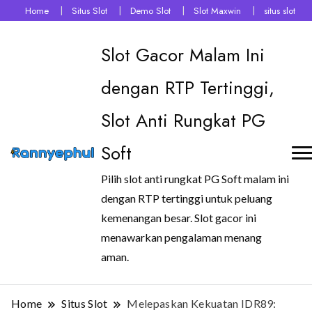
Home
Situs Slot
Demo Slot
Slot Maxwin
situs slot
Slot Gacor Malam Ini
dengan RTP Tertinggi,
Slot Anti Rungkat PG
Soft
Pilih slot anti rungkat PG Soft malam ini
dengan RTP tertinggi untuk peluang
kemenangan besar. Slot gacor ini
menawarkan pengalaman menang
aman.
Home
Situs Slot
Melepaskan Kekuatan IDR89: