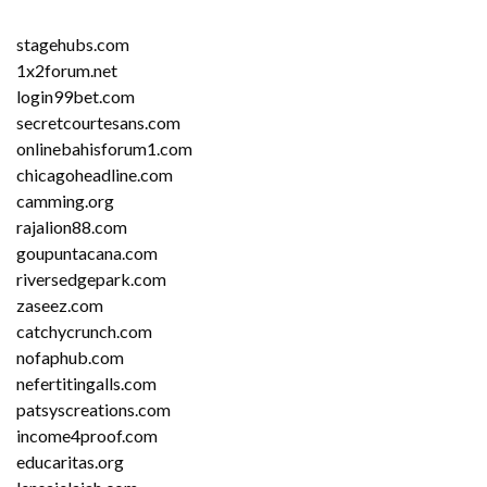
stagehubs.com
1x2forum.net
login99bet.com
secretcourtesans.com
onlinebahisforum1.com
chicagoheadline.com
camming.org
rajalion88.com
goupuntacana.com
riversedgepark.com
zaseez.com
catchycrunch.com
nofaphub.com
nefertitingalls.com
patsyscreations.com
income4proof.com
educaritas.org