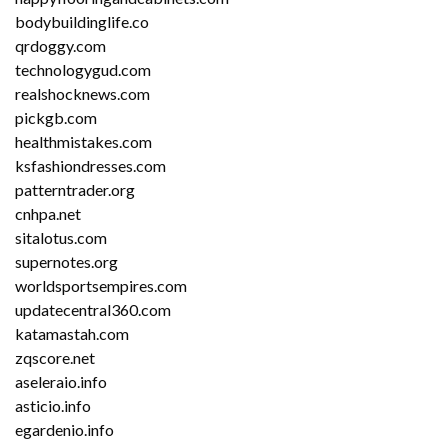
bodybuildinglife.co
qrdoggy.com
technologygud.com
realshocknews.com
pickgb.com
healthmistakes.com
ksfashiondresses.com
patterntrader.org
cnhpa.net
sitalotus.com
supernotes.org
worldsportsempires.com
updatecentral360.com
katamastah.com
zqscore.net
aseleraio.info
asticio.info
egardenio.info