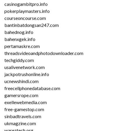
casinogambitpro.info
pokerplaymasters.info
courseoncourse.com
bantinbatdongsan247.com
bahednog.info
bahenxgek.info
pertamaskre.com
threadsvideoandphotodownloader.com
techgiddy.com
usalivenetwork.com
jackpotrushonline.info
ucnewshindi.com
freecellphonedatabase.com
gamersrope.com
exellewebmedia.com
free-gamestop.com
sinbadtravels.com
ukmagzine.com
wareztech.org