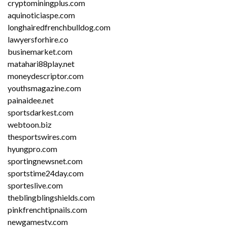
cryptominingplus.com
aquinoticiaspe.com
longhairedfrenchbulldog.com
lawyersforhire.co
businemarket.com
matahari88play.net
moneydescriptor.com
youthsmagazine.com
painaidee.net
sportsdarkest.com
webtoon.biz
thesportswires.com
hyungpro.com
sportingnewsnet.com
sportstime24day.com
sporteslive.com
theblingblingshields.com
pinkfrenchtipnails.com
newgamestv.com