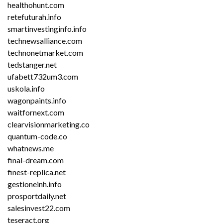
healthohunt.com
retefuturah.info
smartinvestinginfo.info
technewsalliance.com
technonetmarket.com
tedstanger.net
ufabett732um3.com
uskola.info
wagonpaints.info
waitfornext.com
clearvisionmarketing.co
quantum-code.co
whatnews.me
final-dream.com
finest-replica.net
gestioneinh.info
prosportdaily.net
salesinvest22.com
teseract.org