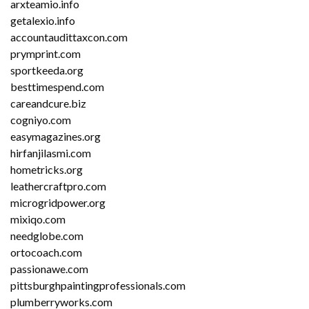
arxteamio.info
getalexio.info
accountaudittaxcon.com
prymprint.com
sportkeeda.org
besttimespend.com
careandcure.biz
cogniyo.com
easymagazines.org
hirfanjilasmi.com
hometricks.org
leathercraftpro.com
microgridpower.org
mixiqo.com
needglobe.com
ortocoach.com
passionawe.com
pittsburghpaintingprofessionals.com
plumberryworks.com