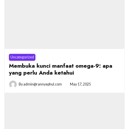
Uncategorized
Membuka kunci manfaat omega-9: apa
yang perlu Anda ketahui
By
admin@rannyephul.com
May 17, 2025