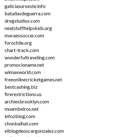
galiciasuroeste.info
batallasdeguerra.com
dregstudios.com
neatstuffhelpskids.org
moraessoccer.com
forochile.org
chart-track.com
wonderfultraveling.com
promocioname.net
wimaxworld.com
freeonlinecricketgames.net
bestcashing.biz
firerestrictions.us
archiesbrooklyn.com
muambeiros.net
infozblog.com
chonbaihat.com
elblogdeoscargonzalez.com