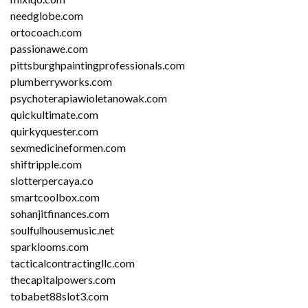
needglobe.com
ortocoach.com
passionawe.com
pittsburghpaintingprofessionals.com
plumberryworks.com
psychoterapiawioletanowak.com
quickultimate.com
quirkyquester.com
sexmedicineformen.com
shiftripple.com
slotterpercaya.co
smartcoolbox.com
sohanjitfinances.com
soulfulhousemusic.net
sparklooms.com
tacticalcontractingllc.com
thecapitalpowers.com
tobabet88slot3.com