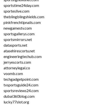
sportstime24day.com
sporteslive.com
theblingblingshields.com
pinkfrenchtipnails.com
newgamestv.com
sportsgallerys.com
sportsmirrors.net
datasports.net
atasehirescortu.net
engineeringtechub.com
jerryescorts.com
attorneylegal.co
voomb.com
techgadgetpoint.com
tvsportsguide24.com
sportsreviews24.com
dubai360blog.com
lucky77slot.org