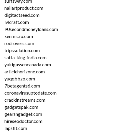
surfsway.com
nailartproduct.com
digitactseed.com
lvlcraft.com
90secondmoneyloans.com
xenmicro.com
rodrovers.com
tripssolution.com
satta-king-india.com
yukigassencanada.com
articlehorizone.com
yuqqbbzp.com
7betagents6.com
coronavirusuptodate.com
crackinstreams.com
gadgetspak.com
gearsngadget.com
hireseodoctor.com
lapsfit.com