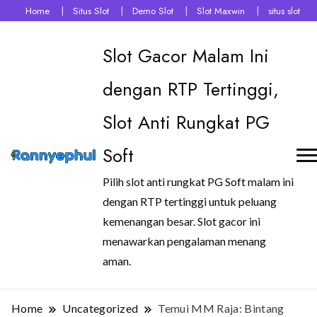
Home
Situs Slot
Demo Slot
Slot Maxwin
situs slot
Slot Gacor Malam Ini
dengan RTP Tertinggi,
Slot Anti Rungkat PG
Soft
Pilih slot anti rungkat PG Soft malam ini
dengan RTP tertinggi untuk peluang
kemenangan besar. Slot gacor ini
menawarkan pengalaman menang
aman.
Home
Uncategorized
Temui MM Raja: Bintang