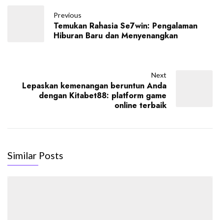
Previous
Temukan Rahasia Se7win: Pengalaman
Hiburan Baru dan Menyenangkan
Next
Lepaskan kemenangan beruntun Anda
dengan Kitabet88: platform game
online terbaik
Similar Posts