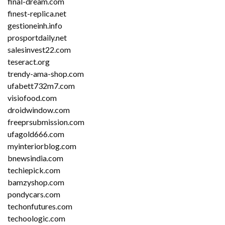
final-dream.com
finest-replica.net
gestioneinh.info
prosportdaily.net
salesinvest22.com
teseract.org
trendy-ama-shop.com
ufabett732m7.com
visiofood.com
droidwindow.com
freeprsubmission.com
ufagold666.com
myinteriorblog.com
bnewsindia.com
techiepick.com
bamzyshop.com
pondycars.com
techonfutures.com
techoologic.com