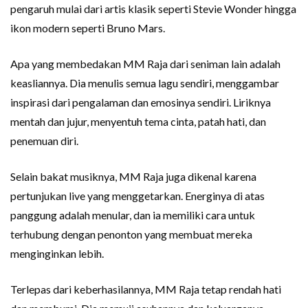
pengaruh mulai dari artis klasik seperti Stevie Wonder hingga
ikon modern seperti Bruno Mars.
Apa yang membedakan MM Raja dari seniman lain adalah
keasliannya. Dia menulis semua lagu sendiri, menggambar
inspirasi dari pengalaman dan emosinya sendiri. Liriknya
mentah dan jujur, menyentuh tema cinta, patah hati, dan
penemuan diri.
Selain bakat musiknya, MM Raja juga dikenal karena
pertunjukan live yang menggetarkan. Energinya di atas
panggung adalah menular, dan ia memiliki cara untuk
terhubung dengan penonton yang membuat mereka
menginginkan lebih.
Terlepas dari keberhasilannya, MM Raja tetap rendah hati