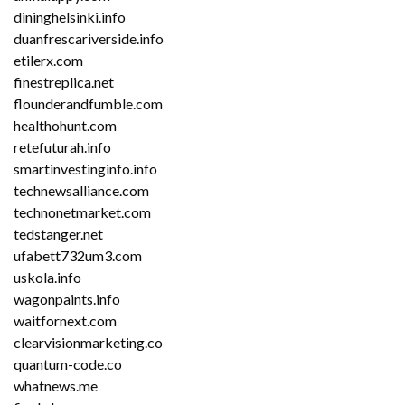
dininghelsinki.info
duanfrescariverside.info
etilerx.com
finestreplica.net
flounderandfumble.com
healthohunt.com
retefuturah.info
smartinvestinginfo.info
technewsalliance.com
technonetmarket.com
tedstanger.net
ufabett732um3.com
uskola.info
wagonpaints.info
waitfornext.com
clearvisionmarketing.co
quantum-code.co
whatnews.me