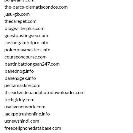
the-parcs-clematiscondos.com
jusu-gb.com
thecarepet.com
blogwriterplus.com
guestpostingseo.com
casinogambitpro.info
pokerplaymasters.info
courseoncourse.com
bantinbatdongsan247.com
bahednog.info
bahenxgek.info
pertamaskre.com
threadsvideoandphotodownloader.com
techgiddy.com
usalivenetwork.com
jackpotrushonline.info
ucnewshindi.com
freecellphonedatabase.com