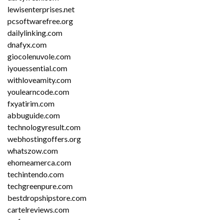
lewisenterprises.net
pcsoftwarefree.org
dailylinking.com
dnafyx.com
giocolenuvole.com
iyouessential.com
withloveamity.com
youlearncode.com
fxyatirim.com
abbuguide.com
technologyresult.com
webhostingoffers.org
whatszow.com
ehomeamerca.com
techintendo.com
techgreenpure.com
bestdropshipstore.com
cartelreviews.com