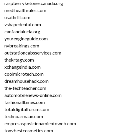
raspberryketonescanada.org
medihealthrules.com
usathrill.com
vshapedental.com
canfandalucia.org
yourengineguide.com
nybreakings.com
outstationcabsservices.com
thekrtagy.com
xchangeindia.com
coolmicrotech.com
dreamhousehack.com
the-techteacher.com
automobilenews-online.com
fashionalltimes.com
totaldigitalforum.com
technoarmaan.com
empresasposicionamientoweb.com
tonybestcosmetics.com