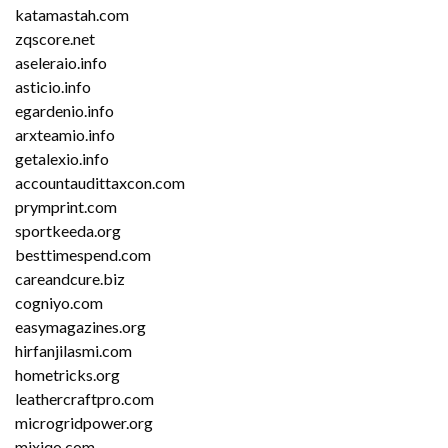
katamastah.com
zqscore.net
aseleraio.info
asticio.info
egardenio.info
arxteamio.info
getalexio.info
accountaudittaxcon.com
prymprint.com
sportkeeda.org
besttimespend.com
careandcure.biz
cogniyo.com
easymagazines.org
hirfanjilasmi.com
hometricks.org
leathercraftpro.com
microgridpower.org
mixiqo.com