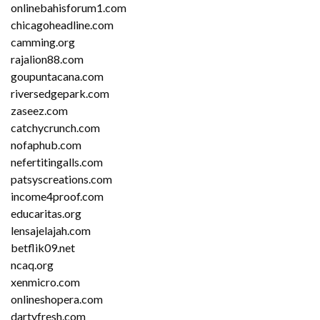
onlinebahisforum1.com
chicagoheadline.com
camming.org
rajalion88.com
goupuntacana.com
riversedgepark.com
zaseez.com
catchycrunch.com
nofaphub.com
nefertitingalls.com
patsyscreations.com
income4proof.com
educaritas.org
lensajelajah.com
betflik09.net
ncaq.org
xenmicro.com
onlineshopera.com
dartyfresh.com