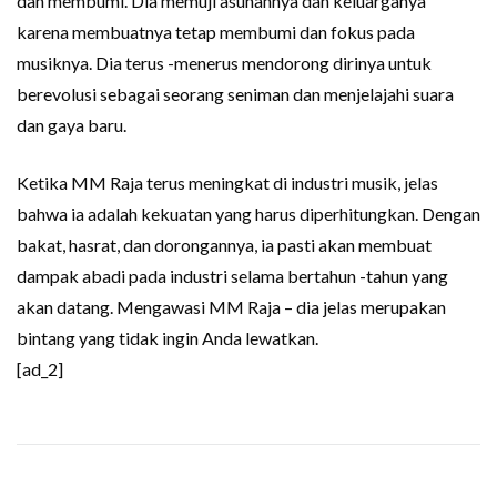
dan membumi. Dia memuji asuhannya dan keluarganya
karena membuatnya tetap membumi dan fokus pada
musiknya. Dia terus -menerus mendorong dirinya untuk
berevolusi sebagai seorang seniman dan menjelajahi suara
dan gaya baru.
Ketika MM Raja terus meningkat di industri musik, jelas
bahwa ia adalah kekuatan yang harus diperhitungkan. Dengan
bakat, hasrat, dan dorongannya, ia pasti akan membuat
dampak abadi pada industri selama bertahun -tahun yang
akan datang. Mengawasi MM Raja – dia jelas merupakan
bintang yang tidak ingin Anda lewatkan.
[ad_2]