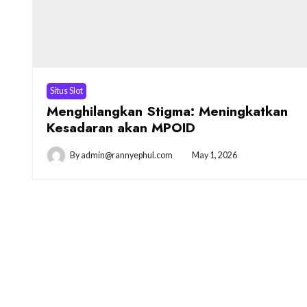
Situs Slot
Menghilangkan Stigma: Meningkatkan
Kesadaran akan MPOID
By
admin@rannyephul.com
May 1, 2026