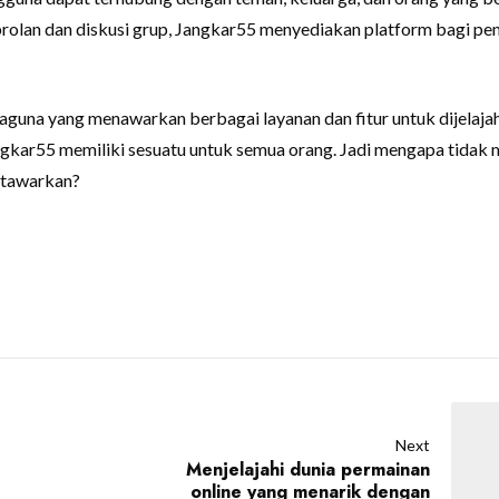
obrolan dan diskusi grup, Jangkar55 menyediakan platform bagi p
baguna yang menawarkan berbagai layanan dan fitur untuk dijelaja
Jangkar55 memiliki sesuatu untuk semua orang. Jadi mengapa tidak m
ditawarkan?
Next
Menjelajahi dunia permainan
online yang menarik dengan