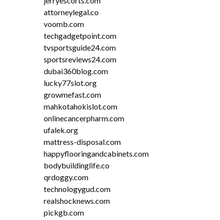
jerryescorts.com
attorneylegal.co
voomb.com
techgadgetpoint.com
tvsportsguide24.com
sportsreviews24.com
dubai360blog.com
lucky77slot.org
growmefast.com
mahkotahokislot.com
onlinecancerpharm.com
ufalek.org
mattress-disposal.com
happyflooringandcabinets.com
bodybuildinglife.co
qrdoggy.com
technologygud.com
realshocknews.com
pickgb.com