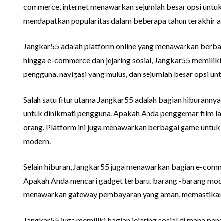
commerce, internet menawarkan sejumlah besar opsi untuk d
mendapatkan popularitas dalam beberapa tahun terakhir a
Jangkar55 adalah platform online yang menawarkan berbaga
hingga e-commerce dan jejaring sosial, Jangkar55 memilik
pengguna, navigasi yang mulus, dan sejumlah besar opsi untu
Salah satu fitur utama Jangkar55 adalah bagian hiburanny
untuk dinikmati pengguna. Apakah Anda penggemar film lari
orang. Platform ini juga menawarkan berbagai game untuk
modern.
Selain hiburan, Jangkar55 juga menawarkan bagian e-comm
Apakah Anda mencari gadget terbaru, barang -barang mode
menawarkan gateway pembayaran yang aman, memastikan 
Jangkar55 juga memiliki bagian jejaring sosial di mana pe