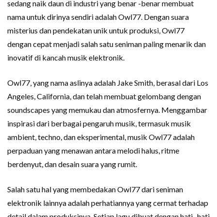
sedang naik daun di industri yang benar -benar membuat
nama untuk dirinya sendiri adalah Owl77. Dengan suara
misterius dan pendekatan unik untuk produksi, Owl77
dengan cepat menjadi salah satu seniman paling menarik dan
inovatif di kancah musik elektronik.
Owl77, yang nama aslinya adalah Jake Smith, berasal dari Los
Angeles, California, dan telah membuat gelombang dengan
soundscapes yang memukau dan atmosfernya. Menggambar
inspirasi dari berbagai pengaruh musik, termasuk musik
ambient, techno, dan eksperimental, musik Owl77 adalah
perpaduan yang menawan antara melodi halus, ritme
berdenyut, dan desain suara yang rumit.
Salah satu hal yang membedakan Owl77 dari seniman
elektronik lainnya adalah perhatiannya yang cermat terhadap
detail dalam produksinya. Setiap lagu dibuat dengan hati -hati