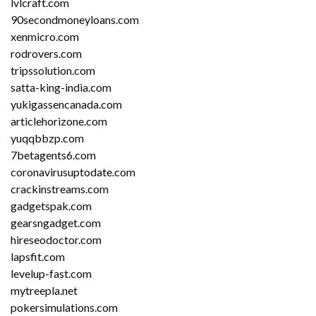
lvlcraft.com
90secondmoneyloans.com
xenmicro.com
rodrovers.com
tripssolution.com
satta-king-india.com
yukigassencanada.com
articlehorizone.com
yuqqbbzp.com
7betagents6.com
coronavirusuptodate.com
crackinstreams.com
gadgetspak.com
gearsngadget.com
hireseodoctor.com
lapsfit.com
levelup-fast.com
mytreepla.net
pokersimulations.com