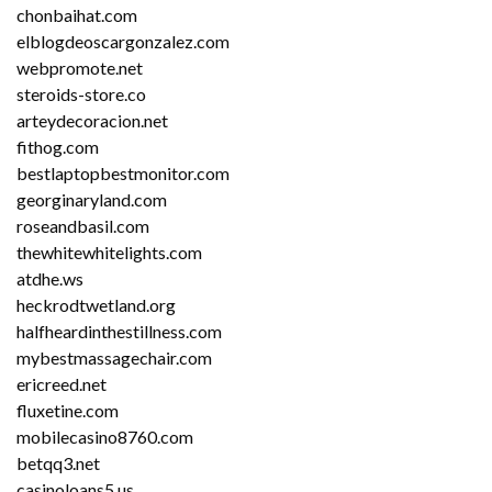
chonbaihat.com
elblogdeoscargonzalez.com
webpromote.net
steroids-store.co
arteydecoracion.net
fithog.com
bestlaptopbestmonitor.com
georginaryland.com
roseandbasil.com
thewhitewhitelights.com
atdhe.ws
heckrodtwetland.org
halfheardinthestillness.com
mybestmassagechair.com
ericreed.net
fluxetine.com
mobilecasino8760.com
betqq3.net
casinoloans5.us