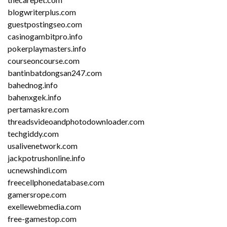
blogwriterplus.com
guestpostingseo.com
casinogambitpro.info
pokerplaymasters.info
courseoncourse.com
bantinbatdongsan247.com
bahednog.info
bahenxgek.info
pertamaskre.com
threadsvideoandphotodownloader.com
techgiddy.com
usalivenetwork.com
jackpotrushonline.info
ucnewshindi.com
freecellphonedatabase.com
gamersrope.com
exellewebmedia.com
free-gamestop.com