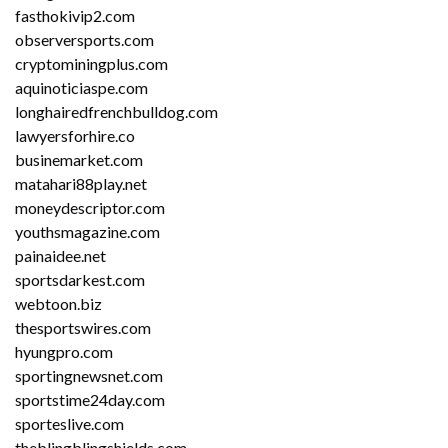
fasthokivip2.com
observersports.com
cryptominingplus.com
aquinoticiaspe.com
longhairedfrenchbulldog.com
lawyersforhire.co
businemarket.com
matahari88play.net
moneydescriptor.com
youthsmagazine.com
painaidee.net
sportsdarkest.com
webtoon.biz
thesportswires.com
hyungpro.com
sportingnewsnet.com
sportstime24day.com
sporteslive.com
theblingblingshields.com