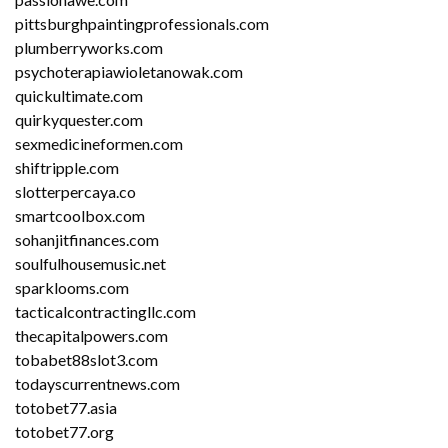
pittsburghpaintingprofessionals.com
plumberryworks.com
psychoterapiawioletanowak.com
quickultimate.com
quirkyquester.com
sexmedicineformen.com
shiftripple.com
slotterpercaya.co
smartcoolbox.com
sohanjitfinances.com
soulfulhousemusic.net
sparklooms.com
tacticalcontractingllc.com
thecapitalpowers.com
tobabet88slot3.com
todayscurrentnews.com
totobet77.asia
totobet77.org