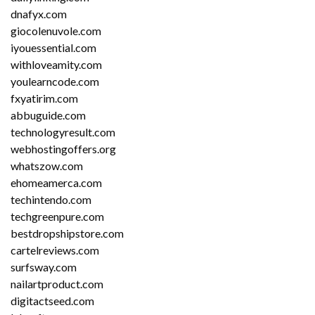
dnafyx.com
giocolenuvole.com
iyouessential.com
withloveamity.com
youlearncode.com
fxyatirim.com
abbuguide.com
technologyresult.com
webhostingoffers.org
whatszow.com
ehomeamerca.com
techintendo.com
techgreenpure.com
bestdropshipstore.com
cartelreviews.com
surfsway.com
nailartproduct.com
digitactseed.com