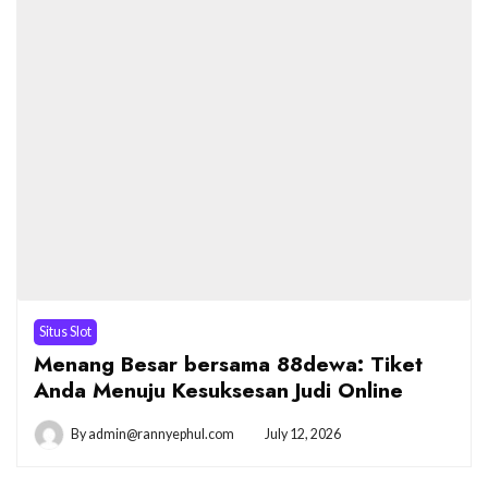
Situs Slot
Menang Besar bersama 88dewa: Tiket
Anda Menuju Kesuksesan Judi Online
By
admin@rannyephul.com
July 12, 2026