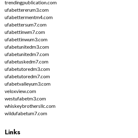
trendingpublication.com
ufabettererum3.com
ufabettermentm4.com
ufabettersum7.com
ufabettinwm7.com
ufabettinwum3.com
ufabetunitedm3.com
ufabetunitedm7.com
ufabetuskedm7.com
ufabetutoredm3.com
ufabetutoredm7.com
ufabetvalleyum3.com
veloxview.com
westufabetm3.com
whiskeybrothersllc.com
wildufabetum7.com
Links