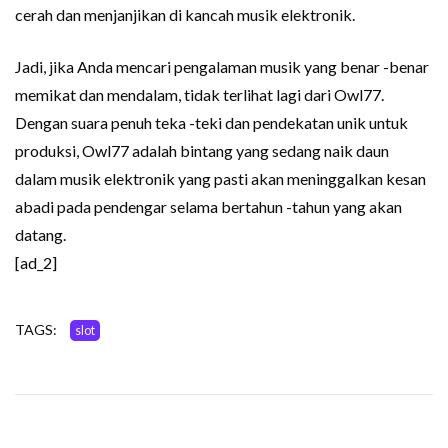
cerah dan menjanjikan di kancah musik elektronik.
Jadi, jika Anda mencari pengalaman musik yang benar -benar
memikat dan mendalam, tidak terlihat lagi dari Owl77.
Dengan suara penuh teka -teki dan pendekatan unik untuk
produksi, Owl77 adalah bintang yang sedang naik daun
dalam musik elektronik yang pasti akan meninggalkan kesan
abadi pada pendengar selama bertahun -tahun yang akan
datang.
[ad_2]
TAGS:
slot