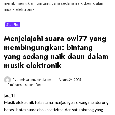
membingungkan: bintang yang sedang naik daun dalam
musik elektronik
Situs Slot
Menjelajahi suara owl77 yang
membingungkan: bintang
yang sedang naik daun dalam
musik elektronik
By
admin@rannyephul.com
August 24, 2025
2 minutes, 1 second Read
[ad_1]
Musik elektronik telah lama menjadi genre yang mendorong
batas -batas suara dan kreativitas, dan satu bintang yang