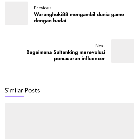
Previous
Warunghoki88 mengambil dunia game
dengan badai
Next
Bagaimana Sultanking merevolusi
pemasaran influencer
Similar Posts