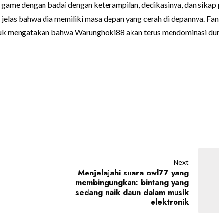
game dengan badai dengan keterampilan, dedikasinya, dan sikap p
 dan jelas bahwa dia memiliki masa depan yang cerah di depannya. Fa
 untuk mengatakan bahwa Warunghoki88 akan terus mendominasi du
Next
Menjelajahi suara owl77 yang
membingungkan: bintang yang
sedang naik daun dalam musik
elektronik