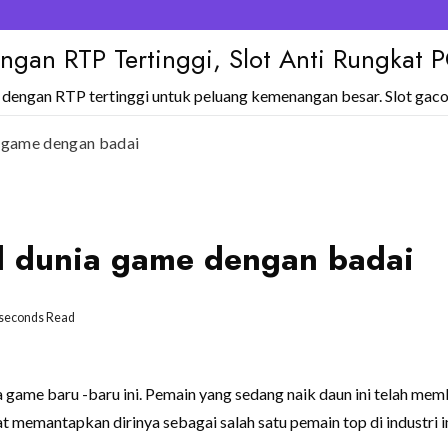
ngan RTP Tertinggi, Slot Anti Rungkat P
ini dengan RTP tertinggi untuk peluang kemenangan besar. Slot g
 game dengan badai
 dunia game dengan badai
 seconds Read
game baru -baru ini. Pemain yang sedang naik daun ini telah me
memantapkan dirinya sebagai salah satu pemain top di industri in