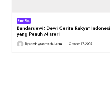
Situs Slot
Bandardewi: Dewi Cerita Rakyat Indones
yang Penuh Misteri
By
admin@rannyephul.com
October 17, 2025