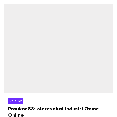
Situs Slot
Pasukan88: Merevolusi Industri Game
Online