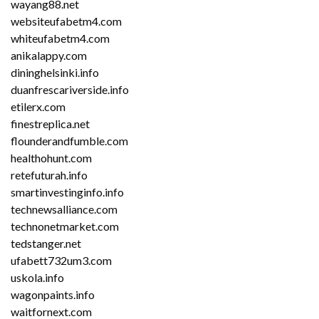
wayang88.net
websiteufabetm4.com
whiteufabetm4.com
anikalappy.com
dininghelsinki.info
duanfrescariverside.info
etilerx.com
finestreplica.net
flounderandfumble.com
healthohunt.com
retefuturah.info
smartinvestinginfo.info
technewsalliance.com
technonetmarket.com
tedstanger.net
ufabett732um3.com
uskola.info
wagonpaints.info
waitfornext.com