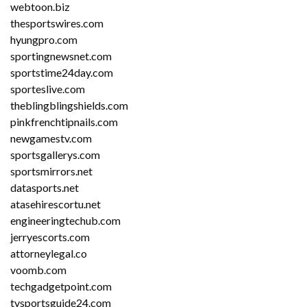
webtoon.biz
thesportswires.com
hyungpro.com
sportingnewsnet.com
sportstime24day.com
sporteslive.com
theblingblingshields.com
pinkfrenchtipnails.com
newgamestv.com
sportsgallerys.com
sportsmirrors.net
datasports.net
atasehirescortu.net
engineeringtechub.com
jerryescorts.com
attorneylegal.co
voomb.com
techgadgetpoint.com
tvsportsguide24.com