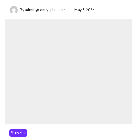
By
admin@rannyephul.com
May 3, 2026
Situs Slot