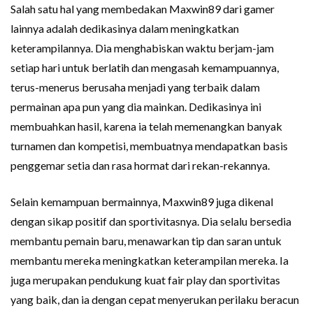
Salah satu hal yang membedakan Maxwin89 dari gamer
lainnya adalah dedikasinya dalam meningkatkan
keterampilannya. Dia menghabiskan waktu berjam-jam
setiap hari untuk berlatih dan mengasah kemampuannya,
terus-menerus berusaha menjadi yang terbaik dalam
permainan apa pun yang dia mainkan. Dedikasinya ini
membuahkan hasil, karena ia telah memenangkan banyak
turnamen dan kompetisi, membuatnya mendapatkan basis
penggemar setia dan rasa hormat dari rekan-rekannya.
Selain kemampuan bermainnya, Maxwin89 juga dikenal
dengan sikap positif dan sportivitasnya. Dia selalu bersedia
membantu pemain baru, menawarkan tip dan saran untuk
membantu mereka meningkatkan keterampilan mereka. Ia
juga merupakan pendukung kuat fair play dan sportivitas
yang baik, dan ia dengan cepat menyerukan perilaku beracun