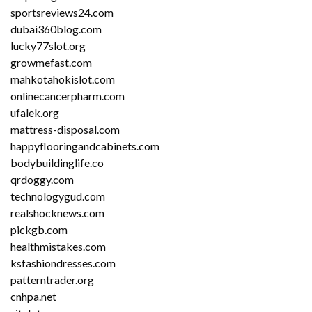
sportsreviews24.com
dubai360blog.com
lucky77slot.org
growmefast.com
mahkotahokislot.com
onlinecancerpharm.com
ufalek.org
mattress-disposal.com
happyflooringandcabinets.com
bodybuildinglife.co
qrdoggy.com
technologygud.com
realshocknews.com
pickgb.com
healthmistakes.com
ksfashiondresses.com
patterntrader.org
cnhpa.net