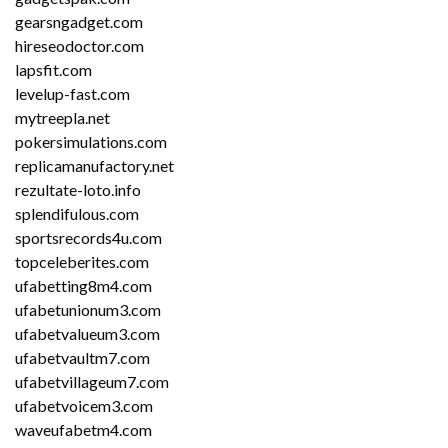
gearsngadget.com
hireseodoctor.com
lapsfit.com
levelup-fast.com
mytreepla.net
pokersimulations.com
replicamanufactory.net
rezultate-loto.info
splendifulous.com
sportsrecords4u.com
topceleberites.com
ufabetting8m4.com
ufabetunionum3.com
ufabetvalueum3.com
ufabetvaultm7.com
ufabetvillageum7.com
ufabetvoicem3.com
waveufabetm4.com