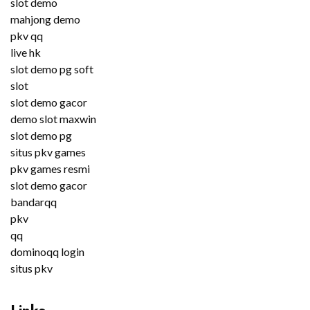
slot demo
mahjong demo
pkv qq
live hk
slot demo pg soft
slot
slot demo gacor
demo slot maxwin
slot demo pg
situs pkv games
pkv games resmi
slot demo gacor
bandarqq
pkv
qq
dominoqq login
situs pkv