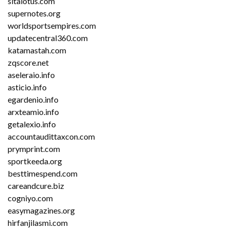
sitalotus.com
supernotes.org
worldsportsempires.com
updatecentral360.com
katamastah.com
zqscore.net
aseleraio.info
asticio.info
egardenio.info
arxteamio.info
getalexio.info
accountaudittaxcon.com
prymprint.com
sportkeeda.org
besttimespend.com
careandcure.biz
cogniyo.com
easymagazines.org
hirfanjilasmi.com