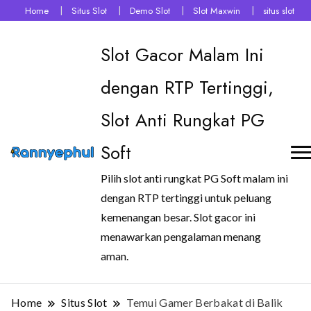
Home
Situs Slot
Demo Slot
Slot Maxwin
situs slot
Slot Gacor Malam Ini
dengan RTP Tertinggi,
Slot Anti Rungkat PG
Soft
Pilih slot anti rungkat PG Soft malam ini
dengan RTP tertinggi untuk peluang
kemenangan besar. Slot gacor ini
menawarkan pengalaman menang
aman.
Home
Situs Slot
Temui Gamer Berbakat di Balik