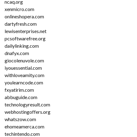
ncaq.org
xenmicro.com
onlineshopera.com
dartyfresh.com
lewisenterprises.net
pcsoftwarefree.org
dailylinking.com
dnafyx.com
giocolenuvole.com
iyouessential.com
withloveamity.com
youlearncode.com
fxyatirim.com
abbuguide.com
technologyresult.com
webhostingoffers.org
whatszow.com
ehomeamerca.com
techintendo.com