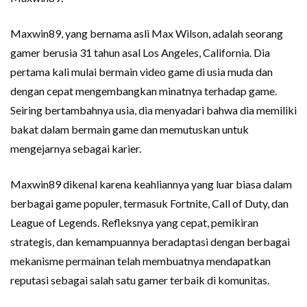
Maxwin89, yang bernama asli Max Wilson, adalah seorang
gamer berusia 31 tahun asal Los Angeles, California. Dia
pertama kali mulai bermain video game di usia muda dan
dengan cepat mengembangkan minatnya terhadap game.
Seiring bertambahnya usia, dia menyadari bahwa dia memiliki
bakat dalam bermain game dan memutuskan untuk
mengejarnya sebagai karier.
Maxwin89 dikenal karena keahliannya yang luar biasa dalam
berbagai game populer, termasuk Fortnite, Call of Duty, dan
League of Legends. Refleksnya yang cepat, pemikiran
strategis, dan kemampuannya beradaptasi dengan berbagai
mekanisme permainan telah membuatnya mendapatkan
reputasi sebagai salah satu gamer terbaik di komunitas.