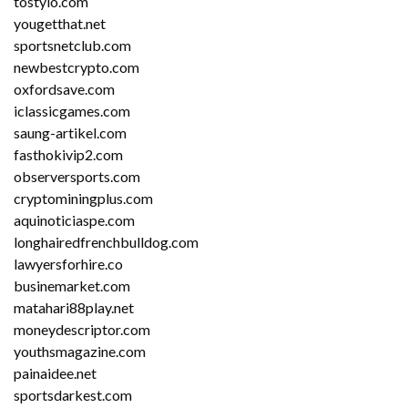
tostylo.com
yougetthat.net
sportsnetclub.com
newbestcrypto.com
oxfordsave.com
iclassicgames.com
saung-artikel.com
fasthokivip2.com
observersports.com
cryptominingplus.com
aquinoticiaspe.com
longhairedfrenchbulldog.com
lawyersforhire.co
businemarket.com
matahari88play.net
moneydescriptor.com
youthsmagazine.com
painaidee.net
sportsdarkest.com