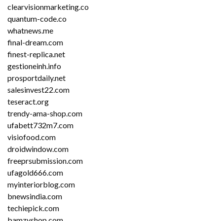
clearvisionmarketing.co
quantum-code.co
whatnews.me
final-dream.com
finest-replica.net
gestioneinh.info
prosportdaily.net
salesinvest22.com
teseract.org
trendy-ama-shop.com
ufabett732m7.com
visiofood.com
droidwindow.com
freeprsubmission.com
ufagold666.com
myinteriorblog.com
bnewsindia.com
techiepick.com
bamzyshop.com