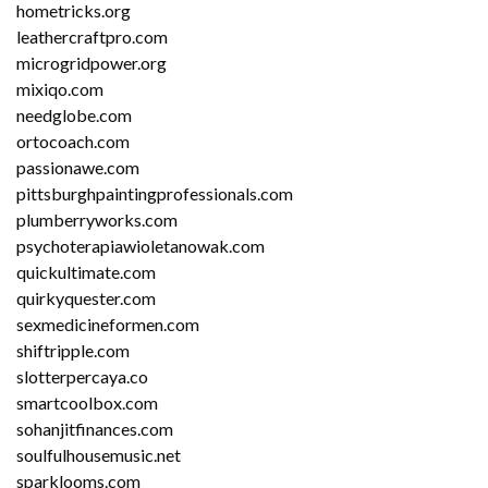
hometricks.org
leathercraftpro.com
microgridpower.org
mixiqo.com
needglobe.com
ortocoach.com
passionawe.com
pittsburghpaintingprofessionals.com
plumberryworks.com
psychoterapiawioletanowak.com
quickultimate.com
quirkyquester.com
sexmedicineformen.com
shiftripple.com
slotterpercaya.co
smartcoolbox.com
sohanjitfinances.com
soulfulhousemusic.net
sparklooms.com