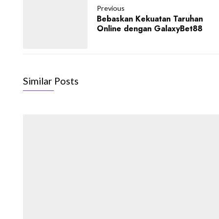
Previous
Bebaskan Kekuatan Taruhan
Online dengan GalaxyBet88
Similar Posts