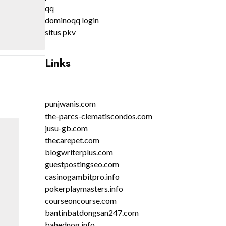
qq
dominoqq login
situs pkv
Links
punjwanis.com
the-parcs-clematiscondos.com
jusu-gb.com
thecarepet.com
blogwriterplus.com
guestpostingseo.com
casinogambitpro.info
pokerplaymasters.info
courseoncourse.com
bantinbatdongsan247.com
bahednog.info