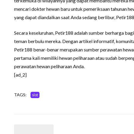
terkemuka di wilayahnya yang dapat membantu mereka me
mencari dokter hewan baru untuk pemeriksaan tahunan he
yang dapat diandalkan saat Anda sedang berlibur, Petir1
Secara keseluruhan, Petir188 adalah sumber berharga bag
teman berbulu mereka. Dengan artikel informatif, komunita
Petir188 benar-benar merupakan sumber perawatan hewan p
pertama kali memiliki hewan peliharaan atau sudah berpe
perawatan hewan peliharaan Anda.
[ad_2]
TAGS:
slot