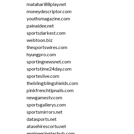
matahari88play.net
moneydescriptor.com
youthsmagazine.com
painaidee.net
sportsdarkest.com
webtoon.biz
thesportswires.com
hyungpro.com
sportingnewsnet.com
sportstime24day.com
sporteslive.com
theblingblingshields.com
pinkfrenchtipnails.com
newgamestv.com
sportsgallerys.com
sportsmirrors.net
datasports.net
atasehirescortu.net
engineeringtechub.com